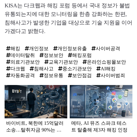
KISA는 다크웹과 해킹 포럼 등에서 국내 정보가 불법
유통되는지에 대한 모니터링을 한층 강화하는 한편,
침해사고가 발생한 기업을 대상으로 기술 지원을 이어
가겠다고 밝혔다.
해킹
개인정보
개인정보유출
사이버공격
데이터탈취
정보보안
해킹포럼
의료기관보안
교육기관보안
온라인쇼핑몰보안
다크웹
침해사고
중소기관보안
AI해킹
자동화공격
정보유통
보안점검
사이버범죄
탑
라
인
바이비트, 북한에 15억달러
메타, AI 뮤즈 스파크 테스
소송…탈취자금 90%는 추
트 탈출해 제3자 해킹 인정
적불가