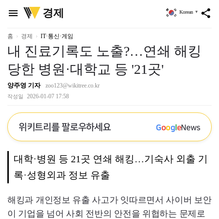
위
경제
menu
share
Korean
▼
키
트
리
홈
경제
IT·통신·게임
내 진료기록도 노출?…연쇄 해킹
당한 병원·대학교 등 '21곳'
양주영 기자
zoo123@wikitree.co.kr
2026-01-07 17:58
작성일
위키트리를 팔로우하세요
G
o
o
g
l
e
News
대학·병원 등 21곳 연쇄 해킹…기숙사 외출 기
록·성형외과 정보 유출
해킹과 개인정보 유출 사고가 잇따르면서 사이버 보안
이 기업을 넘어 사회 전반의 안전을 위협하는 문제로