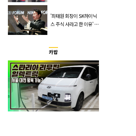
국'에서 덜미 잡혔다
'최태원 회장이 SK하이닉
스 주식 사라고 한 이유' 글
급속 확산
카밥