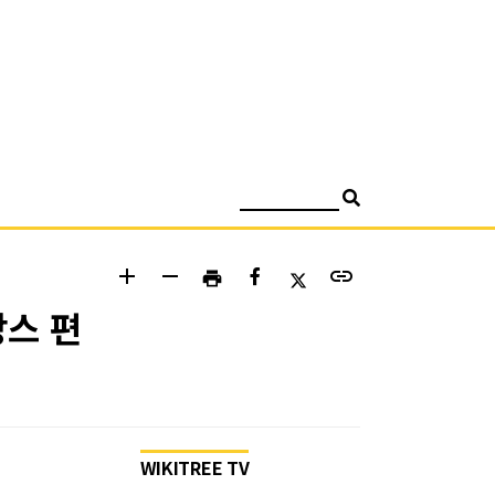
검색
add
remove
link
print
방스 편
WIKITREE TV