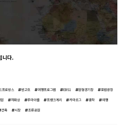
힙니다.
드프로방스
반고흐
여행프로그램
EBS1
원형경기장
포럼광장
정원
자화상
루마아를
프랭크게리
카마르그
홍학
여행
건축
시장
조류공원