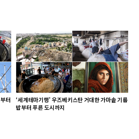
사부터
‘세계테마기행’ 우즈베키스탄 거대한 가마솥 기름
밥부터 푸른 도시까지