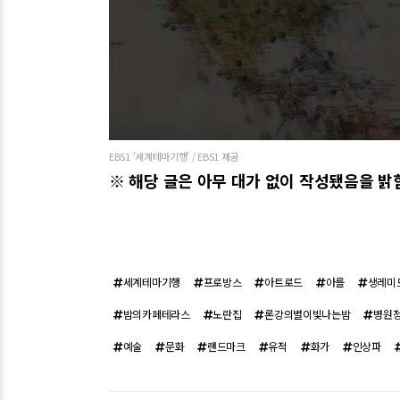
EBS1 '세계테마기행' / EBS1 제공
※ 해당 글은 아무 대가 없이 작성됐음을 밝
세계테마기행
프로방스
아트로드
아를
생레미
밤의카페테라스
노란집
론강의별이빛나는밤
병원
예술
문화
랜드마크
유적
화가
인상파