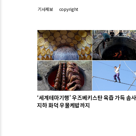
기사제보
copyright
관련기사
‘세계테마기행’ 우즈베키스탄 육즙 가득 솜
지하 화덕 우물케밥까지