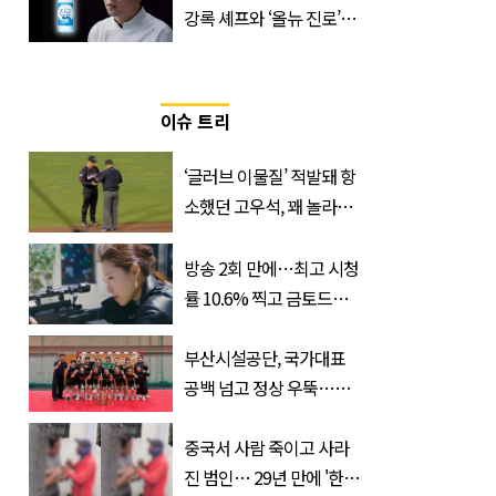
강록 셰프와 ‘올뉴 진로’의
만남
이슈 트리
‘글러브 이물질’ 적발돼 항
소했던 고우석, 꽤 놀라운
소식 전해졌다
방송 2회 만에…최고 시청
률 10.6% 찍고 금토드라
마 전체 1위 차지한 '드라
마'
부산시설공단, 국가대표
공백 넘고 정상 우뚝…디
비전리그 우승컵 품었다
중국서 사람 죽이고 사라
진 범인… 29년 만에 '한