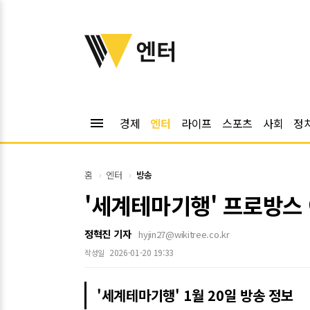
위키트리
엔터
menu
경제
엔터
라이프
스포츠
사회
정
홈
엔터
방송
'세계테마기행' 프로방스
정혁진 기자
hyjin27@wikitree.co.kr
2026-01-20 19:33
작성일
'세계테마기행' 1월 20일 방송 정보