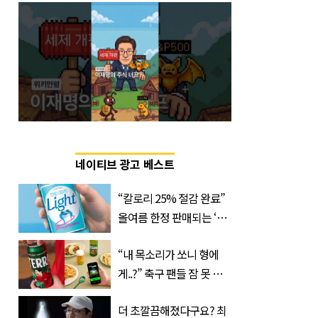
네이티브 광고 베스트
“칼로리 25% 절감 완료”
올여름 한정 판매되는 ‘최
저 칼로리 소주’ 나왔다
“내 목소리가 쏘니 형에
게..?” 축구 팬들 잠 못 들
게 할 테라의 역대급 이벤
더 초깔끔해졌다구요? 최
트