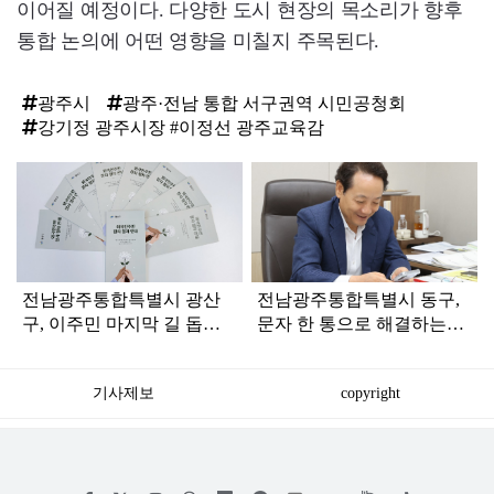
이어질 예정이다. 다양한 도시 현장의 목소리가 향후
통합 논의에 어떤 영향을 미칠지 주목된다.
광주시
광주·전남 통합 서구권역 시민공청회
강기정 광주시장 #이정선 광주교육감
탑
라
인
전남광주통합특별시 광산
전남광주통합특별시 동구,
구, 이주민 마지막 길 돕는
문자 한 통으로 해결하는
‘장사 절차 안내서’ 발간
‘생활민원 원스톱’ 가동
기사제보
copyright
저