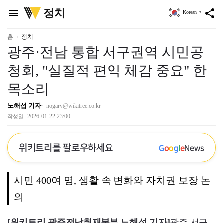
위
정치
menu
share
Korean
▼
키
트
리
홈
정치
광주·전남 통합 서구권역 시민공
청회, "실질적 편익 체감 중요" 한
목소리
노해섭 기자
nogary@wikitree.co.kr
2026-01-22 23:00
작성일
위키트리를 팔로우하세요
G
o
o
g
l
e
News
시민 400여 명, 생활 속 변화와 자치권 보장 논
의
[위키트리 광주전남취재본부 노해섭 기자]
광주 서구