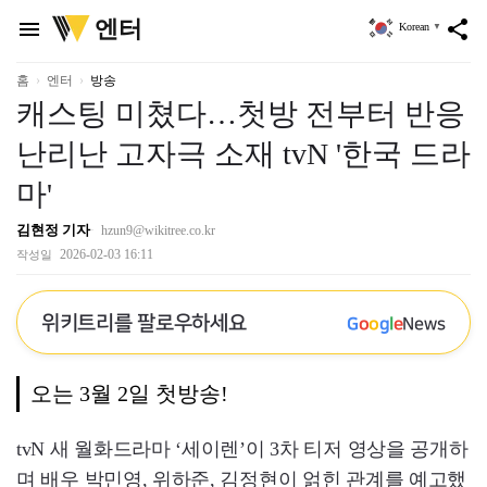
위
엔터
menu
share
Korean
▼
키
트
리
홈
엔터
방송
캐스팅 미쳤다…첫방 전부터 반응
난리난 고자극 소재 tvN '한국 드라
마'
김현정 기자
hzun9@wikitree.co.kr
2026-02-03 16:11
작성일
위키트리를 팔로우하세요
G
o
o
g
l
e
News
오는 3월 2일 첫방송!
tvN 새 월화드라마 ‘세이렌’이 3차 티저 영상을 공개하
며 배우 박민영, 위하준, 김정현이 얽힌 관계를 예고했