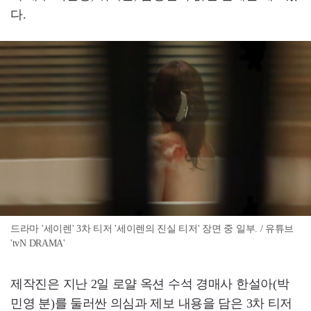
다.
드라마 '세이렌' 3차 티저 '세이렌의 진실 티저' 장면 중 일부. / 유튜브
'tvN DRAMA'
제작진은 지난 2일 로얄 옥션 수석 경매사 한설아(박
민영 분)를 둘러싼 의심과 제보 내용을 담은 3차 티저