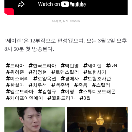
유튜브, tvN DRAMA
‘세이렌’은 12부작으로 편성됐으며, 오는 3월 2일 오후
8시 50분 첫 방송된다.
드라마
한국드라마
박민영
세이렌
tvN
위하준
김정현
로맨스릴러
보험사기
미스터리
로얄옥션
경매사
보험조사관
한설아
차우석
백준범
죽음
스릴러
멜로드라마
김철규
이영
스튜디오드래곤
케이프이엔에이
월화드라마
3월
탑
라
인