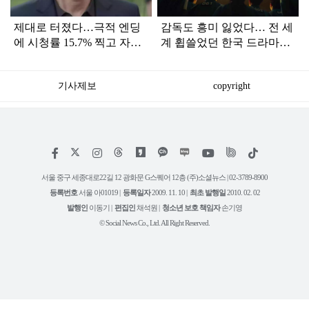
제대로 터졌다…극적 엔딩
감독도 흥미 잃었다… 전 세
에 시청률 15.7% 찍고 자체
계 휩쓸었던 한국 드라마
최고 경신한 '드라마'
'미국판' 결국 엎어졌다
기사제보
copyright
저
페
인
위
틱
작
이
스
키
톡
권
스
타
트
서울 중구 세종대로22길 12 광화문 G스퀘어 12층 (주)소셜뉴스 | 02-3789-8900
정
북
그
리
보
등록번호
서울 아01019 |
등록일자
2009. 11. 10 |
최초 발행일
2010. 02. 02
램
유
튜
발행인
이동기 |
편집인
채석원 |
청소년 보호 책임자
손기영
브
© Social News Co., Ltd. All Right Reserved.