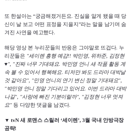
또 한설아는 “궁금해졌거든요. 진실을 알게 됐을 때 당
신이 날 보고 어떤 표정을 지을지”라는 말을 남기며 숨
겨진 사연을 예고했다.
해당 영상 본 누리꾼들의 반응은 그야말로 뜨겁다. 누
리꾼들은
"세이렌 흥행 예감!! 박민영, 위하준, 김정현
♥", "진짜 너무 기대돼요. 박민영 언니 새 작품 활동 계
속 볼 수 있어서 행복해요. 티저만 봐도 드라마 대박날
것 같아요", "민영 언니의 연기 변신 정말 기대돼요",
"박민영 언니 정말 기다리고 있어요. 이번 드라마 대박
나길", "사랑에 빠진 기분이랄까", "김정현 너무 멋져
요"
등 다양한 댓글을 남겼다.
▼ tvN 새 로맨스 스릴러 ‘세이렌’, 3월 국내 안방극장
공략!