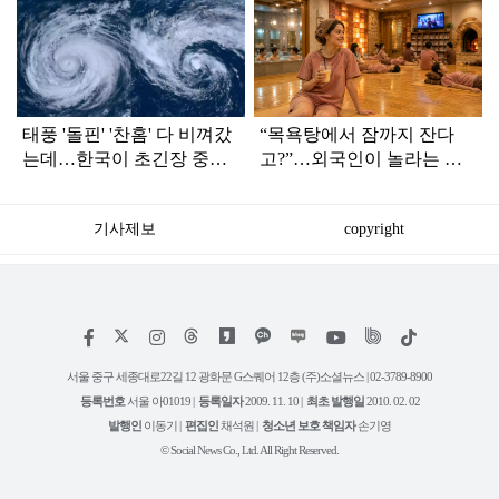
탑
라
인
태풍 '돌핀' '찬홈' 다 비껴갔
“목욕탕에서 잠까지 잔다
는데…한국이 초긴장 중인
고?”…외국인이 놀라는 한
이유
국 찜질방
기사제보
copyright
저
페
인
위
틱
작
이
스
키
톡
권
스
타
트
서울 중구 세종대로22길 12 광화문 G스퀘어 12층 (주)소셜뉴스 | 02-3789-8900
정
북
그
리
보
등록번호
서울 아01019 |
등록일자
2009. 11. 10 |
최초 발행일
2010. 02. 02
램
유
튜
발행인
이동기 |
편집인
채석원 |
청소년 보호 책임자
손기영
브
© Social News Co., Ltd. All Right Reserved.