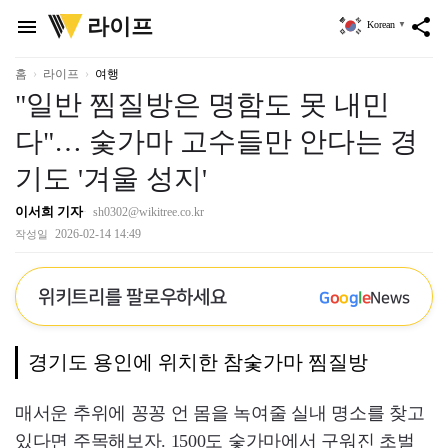
위
라이프
menu
share
Korean
▼
키
트
리
홈
라이프
여행
"일반 찜질방은 명함도 못 내민
다"… 숯가마 고수들만 안다는 경
기도 '겨울 성지'
이서희 기자
sh0302@wikitree.co.kr
2026-02-14 14:49
작성일
위키트리를 팔로우하세요
G
o
o
g
l
e
News
경기도 용인에 위치한 참숯가마 찜질방
매서운 추위에 꽁꽁 언 몸을 녹여줄 실내 명소를 찾고
있다면 주목해보자. 1500도 숯가마에서 구워진 초벌