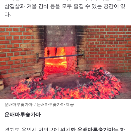
삼겹살과 겨울 간식 등을 모두 즐길 수 있는 공간이 있
다.
운배마루숯가마. / 운배마루숯가마 제공
운배마루숯가마
경기도 용인시 처인구에 위치한
운배마루숯가마
는 한