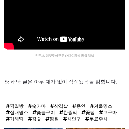
유튜브, 엠뚜루마뚜루 : MBC 공식 종합 채널
※ 해당 글은 아무 대가 없이 작성됐음을 밝힙니다.
찜질방
숯가마
삼겹살
용인
겨울명소
실내명소
숯불구이
한증막
꽃탕
고구마
가래떡
참숯
찜질
처인구
무료주차