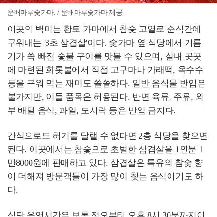
운배마루숯가마. / 운배마루숯가마 제공
이곳의 백미는 황토 가마에서 참숯 고열로 순식간에
구워내는 '3초 삼겹살'이다. 숯가마 옆 식당에서 기름
기가 쏙 빠진 숯불 구이를 맛볼 수 있으며, 실내 곳곳
에 마련된 화롯불에서 직접 고구마나 가래떡, 옥수수
등을 구워 먹는 재미도 쏠쏠하다. 일반 음식물 반입은
불가지만, 이들 품목은 허용된다. 반면 육류, 주류, 외
부 배달 음식, 과일, 도시락 등은 반입 금지다.
간식으로도 허기를 달랠 수 없다면 2층 식당을 찾으면
된다. 이곳에서는 참숯으로 초벌한 삼겹살을 1인분 1
만8000원에 판매하고 있다. 삼겹살은 특유의 참숯 향
이 더해져 방문객들이 가장 많이 찾는 음식이기도 하
다.
식당 운영시간은 보통 정오부터 오후 8시 30분까지이