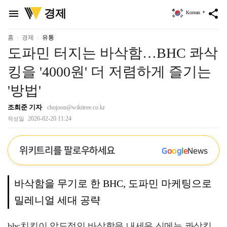
위
경제
menu
share
Korean
▼
키
트
리
홈
경제
유통
도파민 터지는 바삭함…BHC 콰삭
킹을 '4000원' 더 저렴하게 즐기는
'방법'
조희준 기자
chojoon@wikitree.co.kr
2026-02-20 11:24
작성일
위키트리를 팔로우하세요
G
o
o
g
l
e
News
바삭함을 무기로 한 BHC, 도파민 마케팅으로
밀레니얼 세대 공략
bhc치킨이 압도적인 바삭함을 내세운 신메뉴 콰삭킹