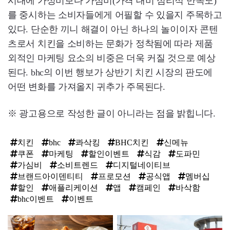
시대에 가성비보다 가심비(가격 대비 심리적 만족도)
를 중시하는 소비자들에게 어필할 수 있을지 주목하고
있다. 단순한 끼니 해결이 아닌 하나의 놀이이자 콘텐
츠로서 치킨을 소비하는 문화가 정착됨에 따라 제품
외적인 마케팅 요소의 비중은 더욱 커질 것으로 예상
된다. bhc의 이번 행보가 상반기 치킨 시장의 판도에
어떤 변화를 가져올지 귀추가 주목된다.
※ 광고용으로 작성한 글이 아니라는 점을 밝힙니다.
치킨
bhc
콰삭킹
BHC치킨
신메뉴
쿠폰
마케팅
할인이벤트
식감
도파민
가심비
소비트렌드
디지털네이티브
브랜드아이덴티티
프로모션
공식앱
멤버십
할인
애플리케이션
앱
캠페인
바삭함
bhc이벤트
이벤트
탑
라