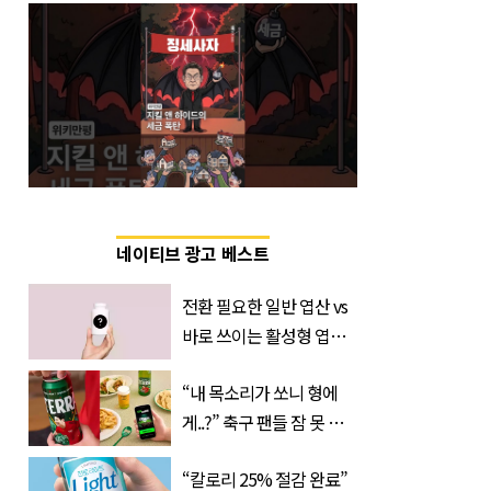
네이티브 광고 베스트
전환 필요한 일반 엽산 vs
바로 쓰이는 활성형 엽
산… 차이는?
“내 목소리가 쏘니 형에
‘Quatrefolic®’ 주목
게..?” 축구 팬들 잠 못 들
게 할 테라의 역대급 이벤
“칼로리 25% 절감 완료”
트