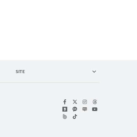
keyboard_arrow_down
SITE
위키트리 페이스북
위키트리 인스타그램
위키트리 유튜브
위키트리 틱톡