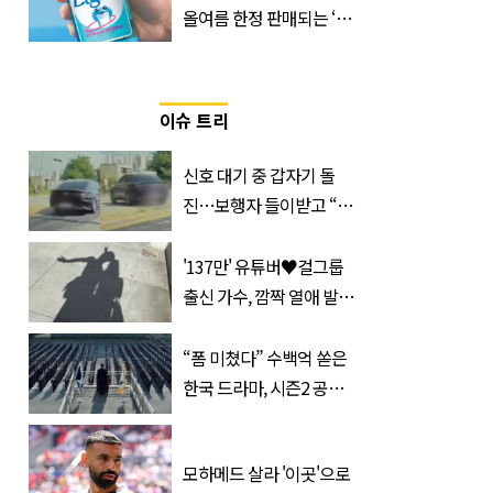
올여름 한정 판매되는 ‘최
저 칼로리 소주’ 나왔다
이슈 트리
신호 대기 중 갑자기 돌
진…보행자 들이받고 “다
시 죽여 드릴까”
'137만' 유튜버♥걸그룹
출신 가수, 깜짝 열애 발
표…공개된 투샷 '눈길'
(+사진)
“폼 미쳤다” 수백억 쏟은
한국 드라마, 시즌2 공개도
전에 반응 터졌다
모하메드 살라 '이곳'으로