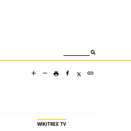
검색
add
remove
link
print
WIKITREE TV