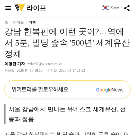
위
라이프
menu
share
Korean
▼
키
트
리
홈
라이프
여행
강남 한복판에 이런 곳이?…역에
서 5분, 빌딩 숲속 '500년' 세계유산
정체
이영란 기자
yrlee31@wikitree.co.kr
2026-04-17 18:18
2026-04-17 21:02
작성일
수정일
위키트리를 팔로우하세요
G
o
o
g
l
e
News
서울 강남에서 만나는 유네스코 세계유산, 선
릉과 정릉
서울 강남 한복판에는 빌딩 숲과 나란히 푸른 숲이 자