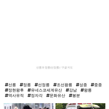
선릉과 정릉(선정릉) / 구글 지도
선릉
정릉
선정릉
조선왕릉
성종
중종
정현왕후
유네스코세계유산
강남
왕릉
역사유적
정자각
문화유산
봉분
탑