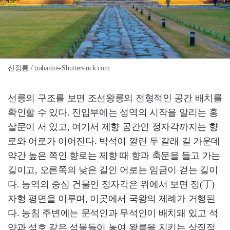
선정릉 / trabantos-Shutterstock.com
선릉의 구조를 보면 조선왕릉의 전형적인 공간 배치를
확인할 수 있다. 진입부에는 성역의 시작을 알리는 홍
살문이 서 있고, 여기서 제향 공간인 정자각까지는 향
로와 어로가 이어진다. 박석이 깔린 두 갈래 길 가운데
약간 높은 쪽인 향로는 제향 때 향과 축문을 들고 가는
길이고, 오른쪽의 낮은 길인 어로는 임금이 걷는 길이
다. 능역의 중심 건물인 정자각은 위에서 보면 정(丁)
자형 평면을 이루며, 이곳에서 국왕의 제례가 거행된
다. 능침 주변에는 문석인과 무석인이 배치돼 있고 석
양과 석호 같은 석물들이 놓여 왕릉을 지키는 상징적