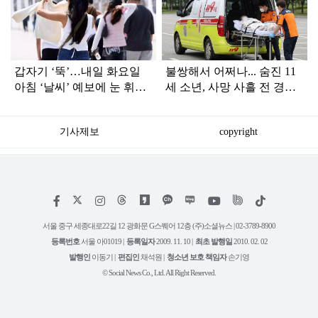
라
인
갑자기 ‘뚝’…내일 화요일
불쌍해서 어쩌나... 숨진 11
아침 ‘날씨’ 예보에 눈 휘둥
세 소년, 사망 사흘 전 경찰
그레
서 찾아갔었다
기사제보
copyright
저
페
인
위
틱
작
이
스
키
톡
권
스
타
트
서울 중구 세종대로22길 12 광화문 G스퀘어 12층 (주)소셜뉴스 | 02-3789-8900
정
북
그
리
보
등록번호
서울 아01019 |
등록일자
2009. 11. 10 |
최초 발행일
2010. 02. 02
램
유
튜
발행인
이동기 |
편집인
채석원 |
청소년 보호 책임자
손기영
브
© Social News Co., Ltd. All Right Reserved.