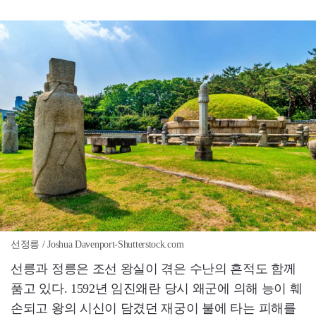
선정릉 / Joshua Davenport-Shutterstock.com
선릉과 정릉은 조선 왕실이 겪은 수난의 흔적도 함께
품고 있다. 1592년 임진왜란 당시 왜군에 의해 능이 훼
손되고 왕의 시신이 담겼던 재궁이 불에 타는 피해를