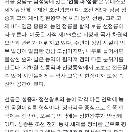
서울 강남구 삼성동에 있는 '
선릉
'과 '
정릉
'은 유네스코
세계유산에 등재된 조선왕릉이다. 조선 제9대 임금 성
종과 그의 계비 정현왕후 윤 씨의 능인 선릉, 그리고
제11대 임금 중종의 능인 정릉을 합쳐 보통 선정릉이
라 부른다. 이곳은 사적 제199호로 지정돼 국가 차원의
보존과 관리가 이뤄지고 있다. 주변이 상업 시설과 업
무 빌딩이 밀집한 강남 도심이지만, 내부로 들어서면
울창한 숲과 넓은 능역이 펼쳐져 전혀 다른 분위기를
만든다. 지하철 선릉역과 선정릉역에서 도보로 접근할
수 있어 시민들에게는 역사 교육의 현장이자 도심 속
산책 공간이 됐다.
선릉은 성종과 정현왕후의 능이 각각 다른 언덕에 놓
인 동원이강릉 형식이다. 정자각을 중심으로 왼쪽 언
덕에는 성종이, 오른쪽 언덕에는 정현왕후가 안장돼
있다. 성종은 조선 전기 통치 체제를 정비한 군주로 평