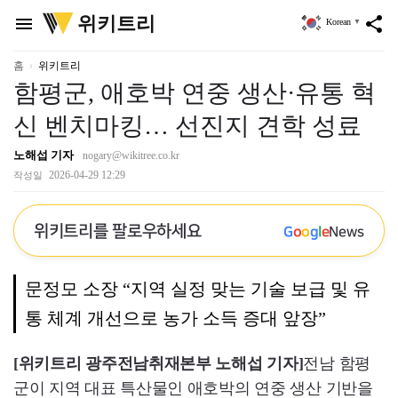
위
위키트리
menu
share
Korean
▼
키
트
리
홈
위키트리
함평군, 애호박 연중 생산·유통 혁
신 벤치마킹… 선진지 견학 성료
노해섭 기자
nogary@wikitree.co.kr
2026-04-29 12:29
작성일
위키트리를 팔로우하세요
G
o
o
g
l
e
News
문정모 소장 “지역 실정 맞는 기술 보급 및 유
통 체계 개선으로 농가 소득 증대 앞장”
[위키트리 광주전남취재본부 노해섭 기자]
전남 함평
군이 지역 대표 특산물인 애호박의 연중 생산 기반을