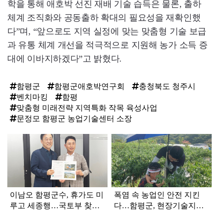
학을 통해 애호박 선진 재배 기술 습득은 물론, 출하
체계 조직화와 공동출하 확대의 필요성을 재확인했
다”며, “앞으로도 지역 실정에 맞는 맞춤형 기술 보급
과 유통 체계 개선을 적극적으로 지원해 농가 소득 증
대에 이바지하겠다”고 밝혔다.
함평군
함평군애호박연구회
충청북도 청주시
벤치마킹
함평
맞춤형 미래전략 지역특화 작목 육성사업
문정모 함평군 농업기술센터 소장
탑
라
인
이남오 함평군수, 휴가도 미
폭염 속 농업인 안전 지킨
루고 세종행…국토부 찾아
다…함평군, 현장기술지원
핵심 현안 건의
총력