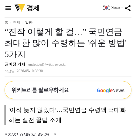
위
경제
menu
share
Korean
▼
키
트
리
홈
경제
일반
“진작 이렇게 할 걸…” 국민연금
최대한 많이 수령하는 '쉬운 방법'
5가지
권미정 기자
undecided@wikitree.co.kr
2026-05-10 08:30
작성일
위키트리를 팔로우하세요
G
o
o
g
l
e
News
'아직 늦지 않았다'…국민연금 수령액 극대화
하는 실전 꿀팁 소개
"진작 이렇게 할 걸…"