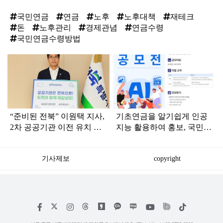
국민연금
연금
노후
노후대책
재테크
돈
노후관리
경제관념
연금수령
국민연금수령방법
탑
라
인
“준비된 전북” 이원택 지사,
기초연금을 알기쉽게 인공
2차 공공기관 이전 유치 촉
지능 활용하여 홍보, 국민
구
참여 콘텐츠 공모전 개최
기사제보
copyright
저
페
인
위
틱
작
이
스
키
톡
권
스
타
트