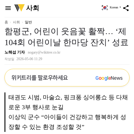
위
사회
menu
share
Korean
▼
키
트
리
홈
사회
일반
함평군, 어린이 웃음꽃 활짝… ‘제
104회 어린이날 한마당 잔치’ 성료
노해섭 기자
nogary@wikitree.co.kr
2026-05-06 11:29
작성일
위키트리를 팔로우하세요
G
o
o
g
l
e
News
태권도 시범, 마술쇼, 핑크퐁 싱어롱쇼 등 다채
로운 3부 행사로 눈길
이상익 군수 “아이들이 건강하고 행복하게 성
장할 수 있는 환경 조성할 것”