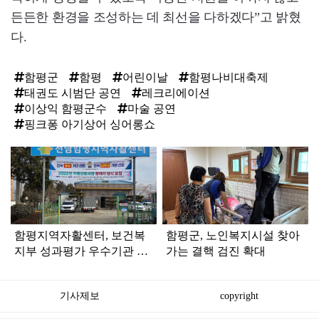
든든한 환경을 조성하는 데 최선을 다하겠다”고 밝혔
다.
함평군
함평
어린이날
함평나비대축제
태권도 시범단 공연
레크리에이션
이상익 함평군수
마술 공연
핑크퐁 아기상어 싱어롱쇼
탑
라
인
함평지역자활센터, 보건복
함평군, 노인복지시설 찾아
지부 성과평가 우수기관 선
가는 결핵 검진 확대
정
기사제보
copyright