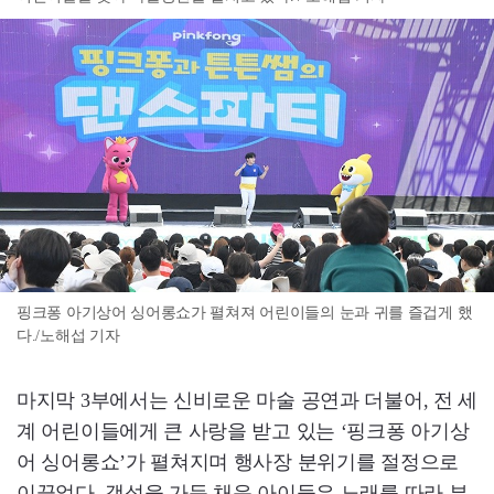
핑크퐁 아기상어 싱어롱쇼가 펼쳐져 어린이들의 눈과 귀를 즐겁게 했
다./노해섭 기자
마지막 3부에서는 신비로운 마술 공연과 더불어, 전 세
계 어린이들에게 큰 사랑을 받고 있는 ‘핑크퐁 아기상
어 싱어롱쇼’가 펼쳐지며 행사장 분위기를 절정으로
이끌었다. 객석을 가득 채운 아이들은 노래를 따라 부