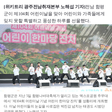
[위키트리 광주전남취재본부 노해섭 기자]
전남 함평
군이 제104회 어린이날을 맞아 어린이와 가족들에게
잊지 못할 특별하고 풍성한 하루를 선물했다.
함평군은 지난 5일 함평나비대축제가 열리고 있는 엑스포공원 주무대
에서 ‘제104회 어린이날 기념 어린이 한마당 잔치’를 성황리에 개최했
다. 이날 어린이들의 눈길을 사로잡은 박진감 넘치는 태권도 시범단
공연을 펼쳤다. / 노해섭 기자