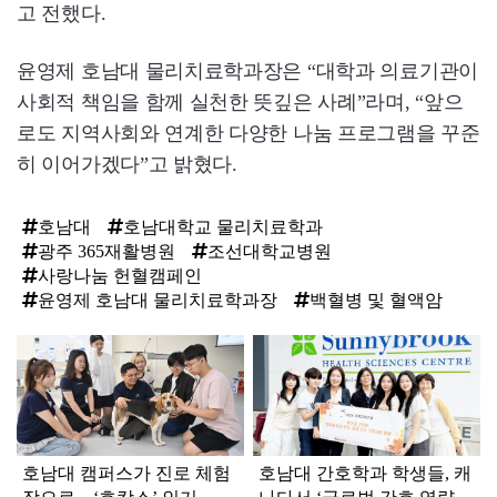
고 전했다.
윤영제 호남대 물리치료학과장은 “대학과 의료기관이
사회적 책임을 함께 실천한 뜻깊은 사례”라며, “앞으
로도 지역사회와 연계한 다양한 나눔 프로그램을 꾸준
히 이어가겠다”고 밝혔다.
호남대
호남대학교 물리치료학과
광주 365재활병원
조선대학교병원
사랑나눔 헌혈캠페인
윤영제 호남대 물리치료학과장
백혈병 및 혈액암
탑
라
인
호남대 캠퍼스가 진로 체험
호남대 간호학과 학생들, 캐