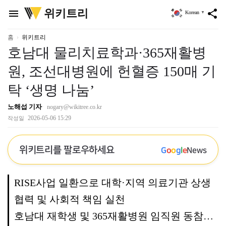
위
위키트리
menu
share
Korean
▼
키
트
리
홈
위키트리
호남대 물리치료학과·365재활병
원, 조선대병원에 헌혈증 150매 기
탁 ‘생명 나눔’
노해섭 기자
nogary@wikitree.co.kr
2026-05-06 15:29
작성일
위키트리를 팔로우하세요
G
o
o
g
l
e
News
RISE사업 일환으로 대학·지역 의료기관 상생
협력 및 사회적 책임 실천
호남대 재학생 및 365재활병원 임직원 동참…