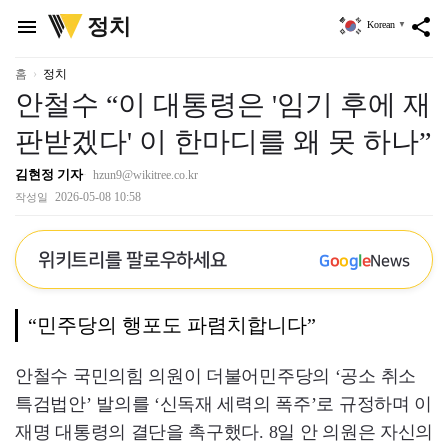
위
정치
menu
share
Korean
▼
키
트
리
홈
정치
안철수 “이 대통령은 '임기 후에 재
판받겠다' 이 한마디를 왜 못 하나”
김현정 기자
hzun9@wikitree.co.kr
2026-05-08 10:58
작성일
위키트리를 팔로우하세요
G
o
o
g
l
e
News
“민주당의 행포도 파렴치합니다”
안철수 국민의힘 의원이 더불어민주당의 ‘공소 취소
특검법안’ 발의를 ‘신독재 세력의 폭주’로 규정하며 이
재명 대통령의 결단을 촉구했다. 8일 안 의원은 자신의