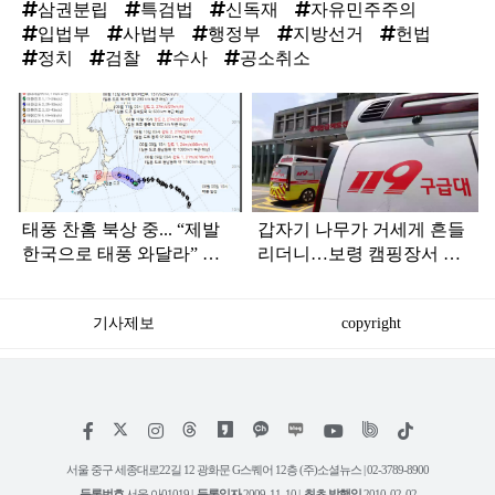
삼권분립
특검법
신독재
자유민주주의
입법부
사법부
행정부
지방선거
헌법
정치
검찰
수사
공소취소
탑
라
인
태풍 찬홈 북상 중... “제발
갑자기 나무가 거세게 흔들
한국으로 태풍 와달라” 말
리더니…보령 캠핑장서 일
나오는 이유
가족 등 7명 병원행
기사제보
copyright
저
페
인
위
틱
작
이
스
키
톡
권
스
타
트
서울 중구 세종대로22길 12 광화문 G스퀘어 12층 (주)소셜뉴스 | 02-3789-8900
정
북
그
리
보
등록번호
서울 아01019 |
등록일자
2009. 11. 10 |
최초 발행일
2010. 02. 02