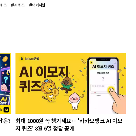
 퀴즈
AI 퀴즈
어버이날
답은?
최대 1000원 꼭 챙기세요… '카카오뱅크 AI 이모
지 퀴즈' 8월 6일 정답 공개