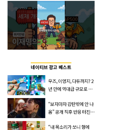
네이티브 광고 베스트
우즈, 이영지, 다듀까지? 2
년 만에 역대급 규모로 돌
아온 ‘이슬라이브 페스티
“보자마자 감탄밖에 안 나
벌’
옴” 공개 직후 반응 터진
진로 뷔 캠페인 영상
“내 목소리가 쏘니 형에