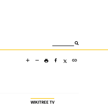
검색
add
remove
link
print
WIKITREE TV