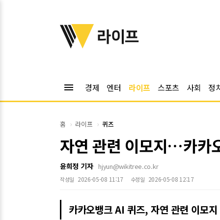
위키트리
라이프
menu
경제
엔터
라이프
스포츠
사회
정
홈
라이프
퀴즈
자연 관련 이모지…카카오뱅
윤희정 기자
hjyun@wikitree.co.kr
2026-05-08 11:17
2026-05-08 12:17
작성일
수정일
카카오뱅크 AI 퀴즈, 자연 관련 이모지