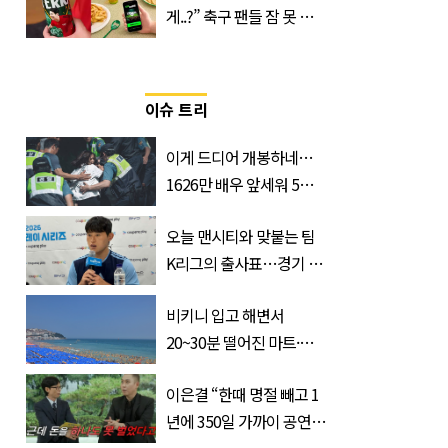
게..?” 축구 팬들 잠 못 들
게 할 테라의 역대급 이벤
트
이슈 트리
이게 드디어 개봉하네…
1626만 배우 앞세워 5년
만에 출격하는 ‘한국 영화’
오늘 맨시티와 맞붙는 팀
K리그의 출사표…경기 시
간, 장소, 볼 수 있는 곳은?
비키니 입고 해변서
20~30분 떨어진 마트·주
거지 이동 피서객 목격담
이은결 “한때 명절 빼고 1
속출, 반응 폭발
년에 350일 가까이 공연했