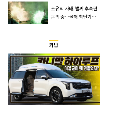
는데 한 푼도 못 벌었다”
(이유)
초유의 사태, 벌써 후속편
논의 중…올해 최단기간
400만 돌파 성공한 ‘영화’
정체
카밥