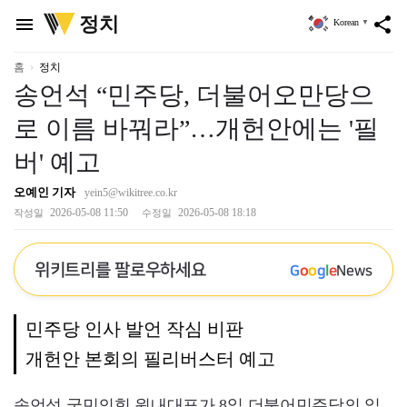
위
정치
menu
share
Korean
▼
키
트
리
홈
정치
송언석 “민주당, 더불어오만당으
로 이름 바꿔라”…개헌안에는 '필
버' 예고
오예인 기자
yein5@wikitree.co.kr
2026-05-08 11:50
2026-05-08 18:18
작성일
수정일
위키트리를 팔로우하세요
G
o
o
g
l
e
News
민주당 인사 발언 작심 비판
개헌안 본회의 필리버스터 예고
송언석 국민의힘 원내대표가 8일 더불어민주당의 일