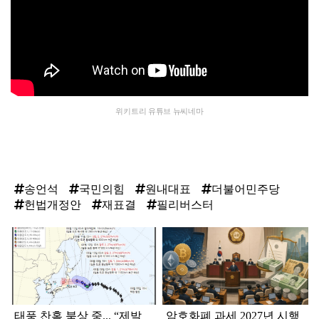
위키트리 유튜브 뉴씨네마
송언석
국민의힘
원내대표
더불어민주당
헌법개정안
재표결
필리버스터
탑
라
인
태풍 찬홈 북상 중... “제발
암호화폐 과세 2027년 시행