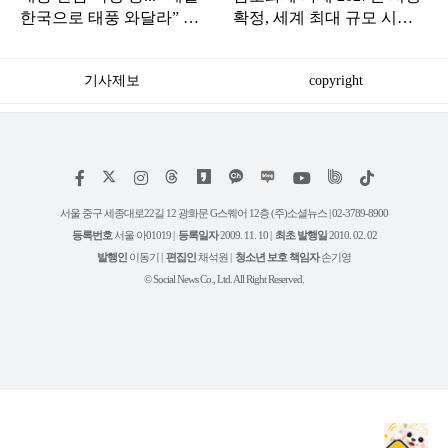
한국으로 태풍 와달라” 말
확정, 세계 최대 규모 시장
나오는 이유
서 논란 계속
기사제보
copyright
저
페
인
위
틱
작
이
스
키
톡
권
스
타
트
서울 중구 세종대로22길 12 광화문 G스퀘어 12층 (주)소셜뉴스 | 02-3789-8900
정
북
그
리
보
등록번호
서울 아01019 |
등록일자
2009. 11. 10 |
최초 발행일
2010. 02. 02
램
유
튜
발행인
이동기 |
편집인
채석원 |
청소년 보호 책임자
손기영
브
© Social News Co., Ltd. All Right Reserved.