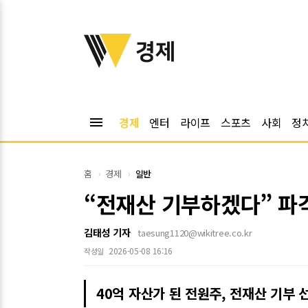
위키트리
경제
menu
경제
엔터
라이프
스포츠
사회
정
홈
경제
일반
“전재산 기부하겠다” 파
김태성 기자
taesung1120@wikitree.co.kr
2026-05-08 16:16
작성일
40억 자산가 된 전원주, 전재산 기부 