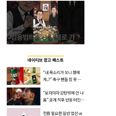
네이티브 광고 베스트
“내 목소리가 쏘니 형에
게..?” 축구 팬들 잠 못 들
게 할 테라의 역대급 이벤
“보자마자 감탄밖에 안 나
트
옴” 공개 직후 반응 터진
진로 뷔 캠페인 영상
전환 필요한 일반 엽산 vs