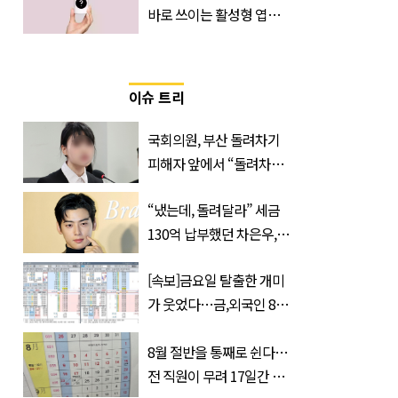
바로 쓰이는 활성형 엽
산… 차이는?
‘Quatrefolic®’ 주목
이슈 트리
국회의원, 부산 돌려차기
피해자 앞에서 “돌려차기
한 번 하죠?”
“냈는데, 돌려달라” 세금
130억 납부했던 차은우,
불복 청구
[속보]금요일 탈출한 개미
가 웃었다…금,외국인 8조
매수에도 월,삼성전자·SK
하이닉스 '와르르'
8월 절반을 통째로 쉰다…
전 직원이 무려 17일간 휴