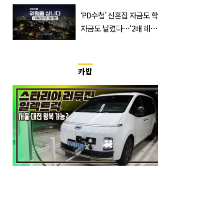
가 떠나는 ‘이 회사’
‘PD수첩’ 신혼집 자금도 학
자금도 날렸다…‘2배 레버
리지’의 덫
카밥