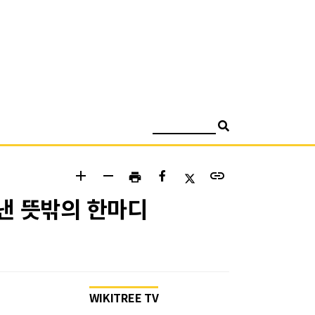
검색
add
remove
link
print
낸 뜻밖의 한마디
WIKITREE TV