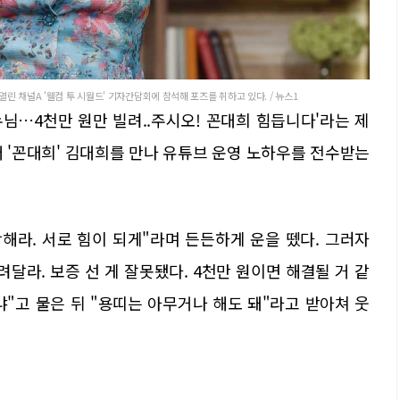
린 채널A '웰컴 투 시월드' 기자간담회에 참석해 포즈를 취하고 있다. / 뉴스1
누님…4천만 원만 빌려..주시오! 꼰대희 힘듭니다'라는 제
 '꼰대희' 김대희를 만나 유튜브 운영 노하우를 전수받는
해라. 서로 힘이 되게"라며 든든하게 운을 뗐다. 그러자
려달라. 보증 선 게 잘못됐다. 4천만 원이면 해결될 거 같
냐"고 물은 뒤 "용띠는 아무거나 해도 돼"라고 받아쳐 웃