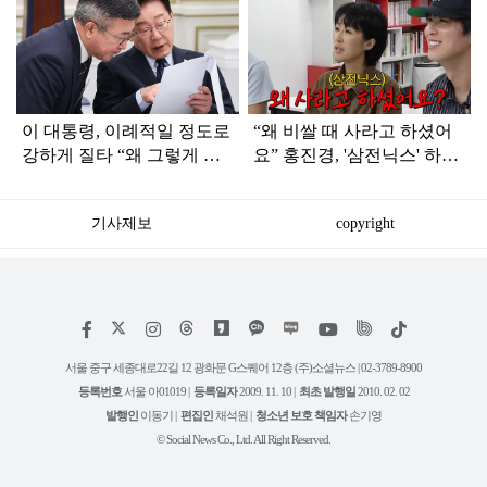
탑
라
인
이 대통령, 이례적일 정도로
“왜 비쌀 때 사라고 하셨어
강하게 질타 “왜 그렇게 한
요” 홍진경, '삼전닉스' 하락
것이냐”
에 원망
기사제보
copyright
저
페
인
위
틱
작
이
스
키
톡
권
스
타
트
서울 중구 세종대로22길 12 광화문 G스퀘어 12층 (주)소셜뉴스 | 02-3789-8900
정
북
그
리
보
등록번호
서울 아01019 |
등록일자
2009. 11. 10 |
최초 발행일
2010. 02. 02
램
유
튜
발행인
이동기 |
편집인
채석원 |
청소년 보호 책임자
손기영
브
© Social News Co., Ltd. All Right Reserved.