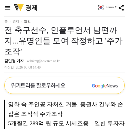
위
경제
menu
share
Korean
▼
키
트
리
홈
경제
일반
전 축구선수, 인플루언서 남편까
지...유명인들 모여 작정하고 '주가
조작'
김민정 기자
wikikmj@wikitree.co.kr
2026-05-08 14:40
작성일
위키트리를 팔로우하세요
G
o
o
g
l
e
News
영화 속 주인공 자처한 거물, 증권사 간부와 손
잡은 조직적 주가조작
5개월간 289억 원 규모 시세조종…일반 투자자