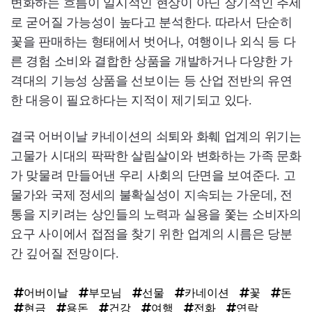
변화하는 흐름이 일시적인 현상이 아닌 장기적인 추세
로 굳어질 가능성이 높다고 분석한다. 따라서 단순히
꽃을 판매하는 형태에서 벗어나, 여행이나 외식 등 다
른 경험 소비와 결합한 상품을 개발하거나 다양한 가
격대의 기능성 상품을 선보이는 등 산업 전반의 유연
한 대응이 필요하다는 지적이 제기되고 있다.
결국 어버이날 카네이션의 쇠퇴와 화훼 업계의 위기는
고물가 시대의 팍팍한 살림살이와 변화하는 가족 문화
가 맞물려 만들어낸 우리 사회의 단면을 보여준다. 고
물가와 국제 정세의 불확실성이 지속되는 가운데, 전
통을 지키려는 상인들의 노력과 실용을 쫓는 소비자의
요구 사이에서 접점을 찾기 위한 업계의 시름은 당분
간 깊어질 전망이다.
어버이날
부모님
선물
카네이션
꽃
돈
현금
용돈
건강
여행
전화
연락