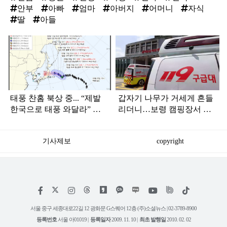
안부
아빠
엄마
아버지
어머니
자식
딸
아들
탑
라
인
태풍 찬홈 북상 중... “제발
갑자기 나무가 거세게 흔들
한국으로 태풍 와달라” 말
리더니…보령 캠핑장서 일
나오는 이유
가족 등 7명 병원행
기사제보
copyright
저
페
인
위
틱
작
이
스
키
톡
권
스
타
트
서울 중구 세종대로22길 12 광화문 G스퀘어 12층 (주)소셜뉴스 | 02-3789-8900
정
북
그
리
보
등록번호
서울 아01019 |
등록일자
2009. 11. 10 |
최초 발행일
2010. 02. 02
램
유