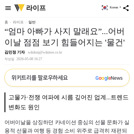
위
라이프
menu
share
Korean
▼
키
트
리
홈
라이프
일반
“엄마 아빠가 사지 말래요”...어버
이날 점점 보기 힘들어지는 '물건'
김민정 기자
wikikmj@wikitree.co.kr
2026-05-08 16:27
작성일
위키트리를 팔로우하세요
G
o
o
g
l
e
News
고물가·전쟁 여파에 시름 깊어진 업계...트렌드
변화도 원인
어버이날을 상징하던 카네이션 중심의 선물 문화가 실
용적 선물과 여행 등 경험 소비 위주로 급격히 재편되