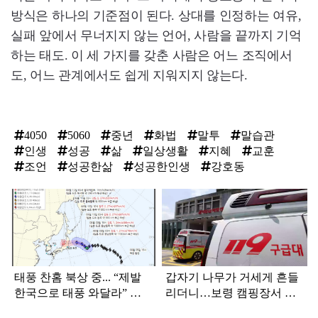
방식은 하나의 기준점이 된다. 상대를 인정하는 여유,
실패 앞에서 무너지지 않는 언어, 사람을 끝까지 기억
하는 태도. 이 세 가지를 갖춘 사람은 어느 조직에서
도, 어느 관계에서도 쉽게 지워지지 않는다.
4050
5060
중년
화법
말투
말습관
인생
성공
삶
일상생활
지혜
교훈
조언
성공한삶
성공한인생
강호동
탑
라
인
태풍 찬홈 북상 중... “제발
갑자기 나무가 거세게 흔들
한국으로 태풍 와달라” 말
리더니…보령 캠핑장서 일
나오는 이유
가족 등 7명 병원행