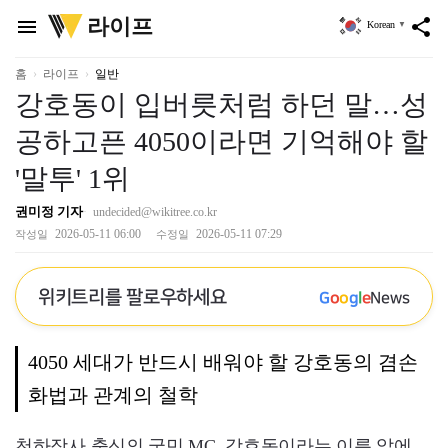
위
라이프
menu
share
Korean
▼
키
트
리
홈
라이프
일반
강호동이 입버릇처럼 하던 말…성
공하고픈 4050이라면 기억해야 할
'말투' 1위
권미정 기자
undecided@wikitree.co.kr
2026-05-11 06:00
2026-05-11 07:29
작성일
수정일
위키트리를 팔로우하세요
G
o
o
g
l
e
News
4050 세대가 반드시 배워야 할 강호동의 겸손
화법과 관계의 철학
천하장사 출신의 국민 MC. 강호동이라는 이름 앞에