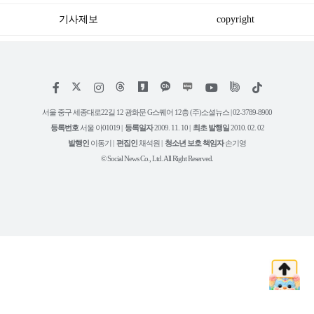
기사제보
copyright
저
페
인
위
틱
작
이
스
키
톡
권
스
타
트
서울 중구 세종대로22길 12 광화문 G스퀘어 12층 (주)소셜뉴스 | 02-3789-8900
정
북
그
리
보
등록번호
서울 아01019 |
등록일자
2009. 11. 10 |
최초 발행일
2010. 02. 02
램
유
튜
발행인
이동기 |
편집인
채석원 |
청소년 보호 책임자
손기영
브
© Social News Co., Ltd. All Right Reserved.