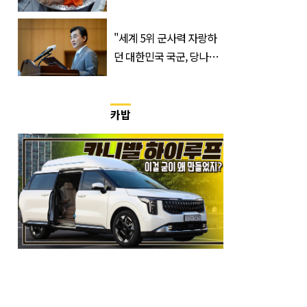
위험한 '진짜 이유'
"세계 5위 군사력 자랑하
던 대한민국 국군, 당나라
군대 됐다"
카밥