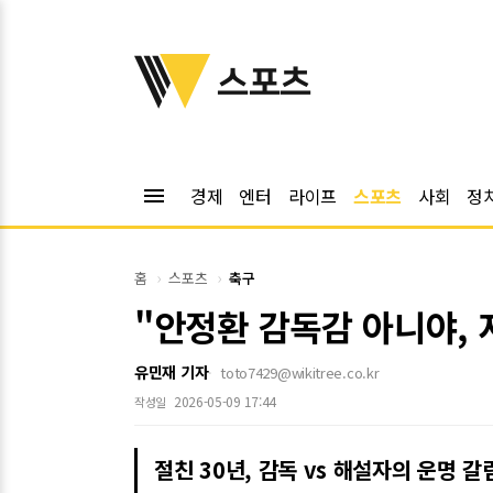
위키트리
스포츠
menu
경제
엔터
라이프
스포츠
사회
정
홈
스포츠
축구
"안정환 감독감 아니야, 
유민재 기자
toto7429@wikitree.co.kr
2026-05-09 17:44
작성일
절친 30년, 감독 vs 해설자의 운명 갈