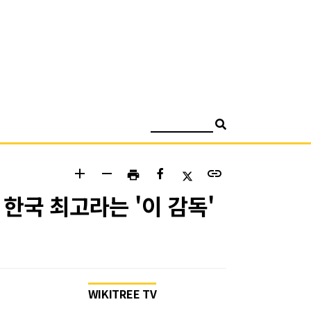
검색
add
remove
link
print
한국 최고라는 '이 감독'
WIKITREE TV