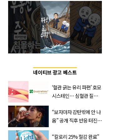
네이티브 광고 베스트
‘혈관 긁는 유리 파편’ 호모
시스테인… 심혈관 질환
으로 사망 위험 부른다
“보자마자 감탄밖에 안 나
옴” 공개 직후 반응 터진
진로 뷔 캠페인 영상
“칼로리 25% 절감 완료”