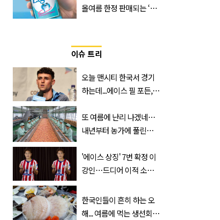
올여름 한정 판매되는 ‘최
저 칼로리 소주’ 나왔다
이슈 트리
오늘 맨시티 한국서 경기
하는데...에이스 필 포든,
이강인 향해 '깜짝 발언'
또 여름에 난리 나겠네…
내년부터 농가에 풀린다는
'신품종' 한국 과일
'에이스 상징' 7번 확정 이
강인…드디어 이적 소감
입 열었다
한국인들이 흔히 하는 오
해... 여름에 먹는 생선회가