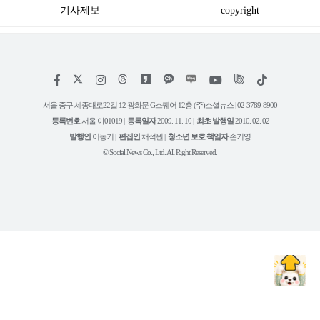
기사제보
copyright
저
페
인
위
틱
작
이
스
키
톡
권
스
타
트
서울 중구 세종대로22길 12 광화문 G스퀘어 12층 (주)소셜뉴스 | 02-3789-8900
정
북
그
리
보
등록번호
서울 아01019 |
등록일자
2009. 11. 10 |
최초 발행일
2010. 02. 02
램
유
튜
발행인
이동기 |
편집인
채석원 |
청소년 보호 책임자
손기영
브
© Social News Co., Ltd. All Right Reserved.