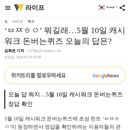
위
라이프
menu
share
Korean
▼
키
트
리
홈
라이프
퀴즈
‘ㅂㅉㅎㅇ’ 뭐길래…5월 10일 캐시
워크 돈버는퀴즈 오늘의 답은?
김희은 기자
1127khe@wikitree.co.kr
2026-05-10 10:48
작성일
위키트리를 팔로우하세요
G
o
o
g
l
e
News
오늘 답 뭐지…5월 10일 캐시워크 돈버는퀴즈
정답 확인
5월 10일 캐시워크 돈버는퀴즈에 초성 힌트 ‘ㅂㅉㅎ
ㅇ’이 등장하면서 정답을 확인하려는 이용자들의 관