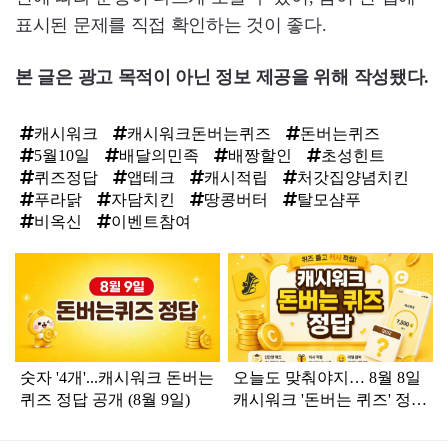
표시된 문제를 직접 확인하는 것이 좋다.
본 글은 광고 목적이 아닌 정보 제공을 위해 작성됐다.
캐시워크
캐시워크돈버는퀴즈
돈버는퀴즈
5월10일
배달의민족
배짱할인
초성힌트
퀴즈정답
앱테크
캐시적립
처갓집양념치킨
푸라닭
자담치킨
땅콩버터
탈모샴푸
비옥신
이벤트참여
탑
라
인
숫자 '4개'...캐시워크 돈버는
오늘도 맞춰야지… 8월 8일
퀴즈 정답 공개 (8월 9일)
캐시워크 '돈버는 퀴즈' 정답
공개