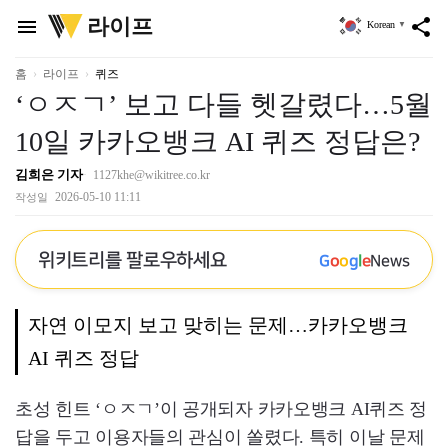
위
라이프
menu
share
Korean
▼
키
트
리
홈
라이프
퀴즈
‘ㅇㅈㄱ’ 보고 다들 헷갈렸다…5월
10일 카카오뱅크 AI 퀴즈 정답은?
김희은 기자
1127khe@wikitree.co.kr
2026-05-10 11:11
작성일
위키트리를 팔로우하세요
G
o
o
g
l
e
News
자연 이모지 보고 맞히는 문제…카카오뱅크
AI 퀴즈 정답
초성 힌트 ‘ㅇㅈㄱ’이 공개되자 카카오뱅크 AI퀴즈 정
답을 두고 이용자들의 관심이 쏠렸다. 특히 이날 문제