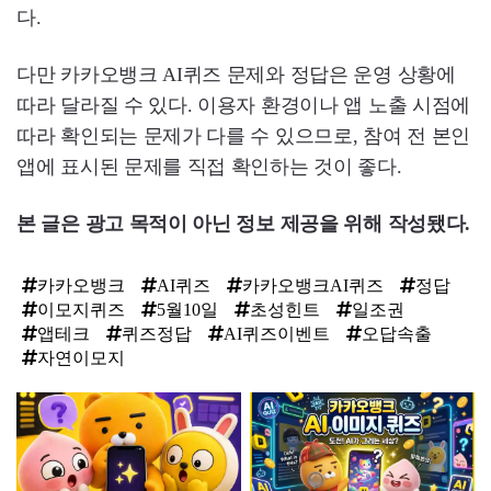
다.
다만 카카오뱅크 AI퀴즈 문제와 정답은 운영 상황에
따라 달라질 수 있다. 이용자 환경이나 앱 노출 시점에
따라 확인되는 문제가 다를 수 있으므로, 참여 전 본인
앱에 표시된 문제를 직접 확인하는 것이 좋다.
본 글은 광고 목적이 아닌 정보 제공을 위해 작성됐다.
카카오뱅크
AI퀴즈
카카오뱅크AI퀴즈
정답
이모지퀴즈
5월10일
초성힌트
일조권
앱테크
퀴즈정답
AI퀴즈이벤트
오답속출
자연이모지
탑
라
인