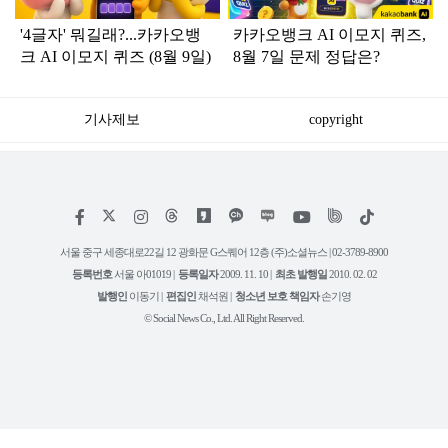
'4글자' 뭐길래?...카카오뱅
카카오뱅크 AI 이모지 퀴즈,
크 AI 이모지 퀴즈 (8월 9일)
8월 7일 문제 정답은?
기사제보
copyright
저
페
인
위
틱
작
이
스
키
톡
권
스
타
트
서울 중구 세종대로22길 12 광화문 G스퀘어 12층 (주)소셜뉴스 | 02-3789-8900
정
북
그
리
보
등록번호
서울 아01019 |
등록일자
2009. 11. 10 |
최초 발행일
2010. 02. 02
램
유
튜
발행인
이동기 |
편집인
채석원 |
청소년 보호 책임자
손기영
브
© Social News Co., Ltd. All Right Reserved.