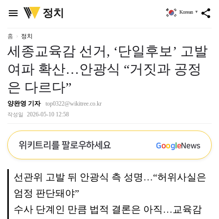
위
정치
menu
share
Korean
▼
키
트
리
홈
정치
세종교육감 선거, ‘단일후보’ 고발
여파 확산…안광식 “거짓과 공정
은 다르다”
양완영 기자
top0322@wikitree.co.kr
2026-05-10 12:58
작성일
위키트리를 팔로우하세요
G
o
o
g
l
e
News
선관위 고발 뒤 안광식 측 성명…“허위사실은
엄정 판단돼야”
수사 단계인 만큼 법적 결론은 아직…교육감