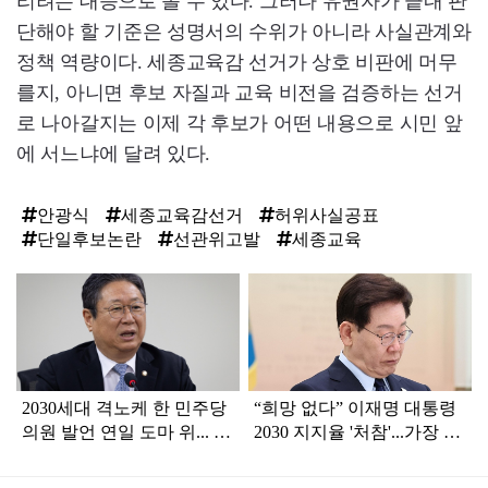
리려는 대응으로 볼 수 있다. 그러나 유권자가 끝내 판
단해야 할 기준은 성명서의 수위가 아니라 사실관계와
정책 역량이다. 세종교육감 선거가 상호 비판에 머무
를지, 아니면 후보 자질과 교육 비전을 검증하는 선거
로 나아갈지는 이제 각 후보가 어떤 내용으로 시민 앞
에 서느냐에 달려 있다.
안광식
세종교육감선거
허위사실공표
단일후보논란
선관위고발
세종교육
탑
라
인
2030세대 격노케 한 민주당
“희망 없다” 이재명 대통령
의원 발언 연일 도마 위... 조
2030 지지율 '처참'...가장 큰
롱 밈도 계속 나와
이유는?