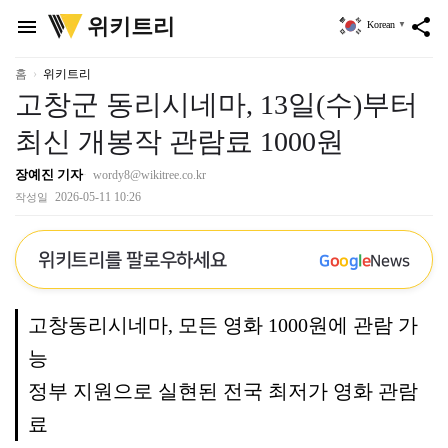
위
위키트리
menu
share
Korean
▼
키
트
리
홈
위키트리
고창군 동리시네마, 13일(수)부터
최신 개봉작 관람료 1000원
장예진 기자
wordy8@wikitree.co.kr
2026-05-11 10:26
작성일
위키트리를 팔로우하세요
G
o
o
g
l
e
News
고창동리시네마, 모든 영화 1000원에 관람 가
능
정부 지원으로 실현된 전국 최저가 영화 관람
료