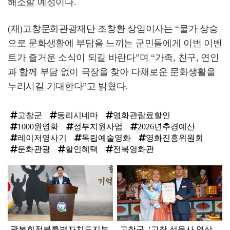
해소할 예정이다.
(재)고창문화관광재단 조창환 상임이사는 “물가 상승
으로 문화생활에 부담을 느끼는 군민들에게 이번 이벤
트가 즐거운 소식이 되길 바란다”며 “가족, 친구, 연인
과 함께 부담 없이 극장을 찾아 다채로운 문화생활을
누리시길 기대한다”고 밝혔다.
고창군
동리시네마
영화관람료할인
1000원영화
정부지원사업
2026년추경예산
레이저영사기
독립예술영화
영화진흥위원회
문화관광
할인혜택
전북영화관
탑
라
인
광복회전북특별자치도지부
고창군, ‘고창 선운사 영산