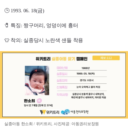
🕒 1993. 06. 18(금)
🧷 특징: 짱구머리, 엉덩이에 흉터
👕 착의: 실종당시 노란색 샌들 착용
실종아동 한소희 / 위키트리, 사진제공: 아동권리보장원