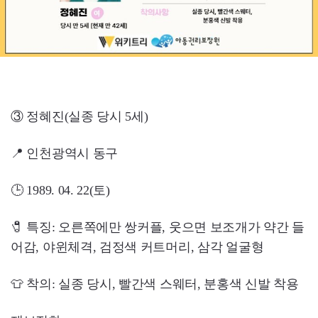
③ 정혜진(실종 당시 5세)
📍 인천광역시 동구
🕒 1989. 04. 22(토)
🧷 특징: 오른쪽에만 쌍커플, 웃으면 보조개가 약간 들
어감, 야윈체격, 검정색 커트머리, 삼각 얼굴형
👕 착의: 실종 당시, 빨간색 스웨터, 분홍색 신발 착용