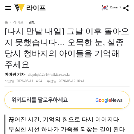
위
라이프
menu
share
Korean
▼
키
트
리
홈
라이프
일반
[다시 만날 내일] 그날 이후 돌아오
지 못했습니다… 오목한 눈, 실종
당시 청바지의 아이들을 기억해
주세요
이예원 기자
dldpdnjs1231@wikitree.co.kr
2026-05-11 14:24
2026-05-12 16:41
작성일
수정일
위키트리를 팔로우하세요
G
o
o
g
l
e
News
끊어진 시간, 기억의 힘으로 다시 이어지다
무심한 시선 하나가 가족을 되찾는 길이 된다