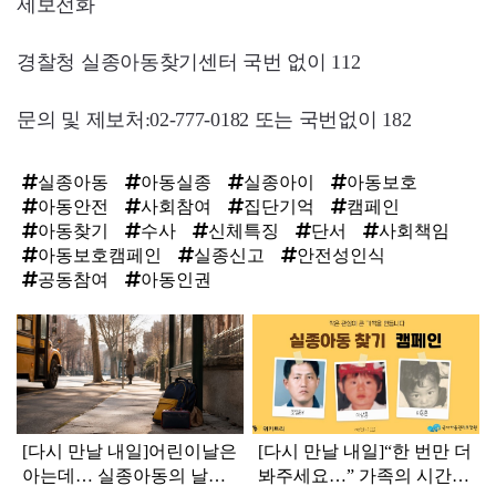
제보전화
경찰청 실종아동찾기센터 국번 없이 112
문의 및 제보처:02-777-0182 또는 국번없이 182
실종아동
아동실종
실종아이
아동보호
아동안전
사회참여
집단기억
캠페인
아동찾기
수사
신체특징
단서
사회책임
아동보호캠페인
실종신고
안전성인식
공동참여
아동인권
탑
라
인
[다시 만날 내일]어린이날은
[다시 만날 내일]“한 번만 더
아는데… 실종아동의 날은
봐주세요…” 가족의 시간은