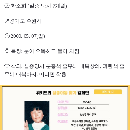
② 한소희 (실종 당시 7개월)
📍경기도 수원시
🕒 2000. 05. 07(일)
🧷 특징: 눈이 오목하고 볼이 처짐
👕 착의: 실종당시 분홍색 줄무늬 내복상의, 파란색 줄
무늬 내복바지, 머리핀 착용