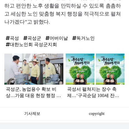
하고 편안한 노후 생활을 만끽하실 수 있도록 촘촘하
고 세심한 노인 맞춤형 복지 행정을 적극적으로 펼쳐
나가겠다”고 밝혔다.
곡성
곡성군
어버이날
독거노인
대한노인회 곡성군지회
탑
라
인
곡성군, 농업용수 확보 비
곡성서 펼쳐지는 장수 축
상…가뭄 대응 현장 행정 강
제…‘구곡순담 100세 잔치’
화
9월 2일 개막
기사제보
copyright