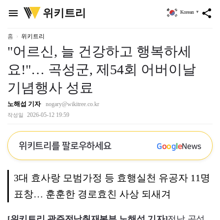
위
위키트리
menu
share
Korean
▼
키
트
리
홈
위키트리
"어르신, 늘 건강하고 행복하세
요!"… 곡성군, 제54회 어버이날
기념행사 성료
노해섭 기자
nogary@wikitree.co.kr
2026-05-12 19:59
작성일
위키트리를 팔로우하세요
G
o
o
g
l
e
News
3대 효사랑 모범가정 등 효행실천 유공자 11명
표창… 훈훈한 경로효친 사상 되새겨
[위키트리 광주전남취재본부 노해섭 기자]
전남 곡성