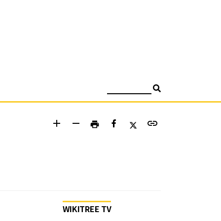
검색
add
remove
link
print
WIKITREE TV