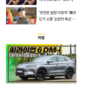
우와 스킨십 근황 포착
'최전방 실탄 미장착'·'美무
인기 소동' 논란의 육군 1
군단장, 결국 이렇게 됐다
카밥