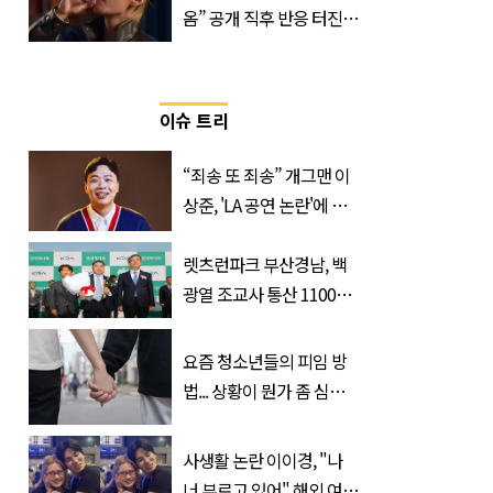
옴” 공개 직후 반응 터진
진로 뷔 캠페인 영상
이슈 트리
“죄송 또 죄송” 개그맨 이
상준, 'LA 공연 논란'에 고
개 숙였다…무슨 일
렛츠런파크 부산경남, 백
광열 조교사 통산 1100
승…부경 역사 새로 썼다
요즘 청소년들의 피임 방
법... 상황이 뭔가 좀 심각
한 것 같다
사생활 논란 이이경, "나
너 부르고 있어" 해외 여배