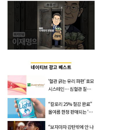
네이티브 광고 베스트
‘혈관 긁는 유리 파편’ 호모
시스테인… 심혈관 질환
으로 사망 위험 부른다
“칼로리 25% 절감 완료”
올여름 한정 판매되는 ‘최
저 칼로리 소주’ 나왔다
“보자마자 감탄밖에 안 나