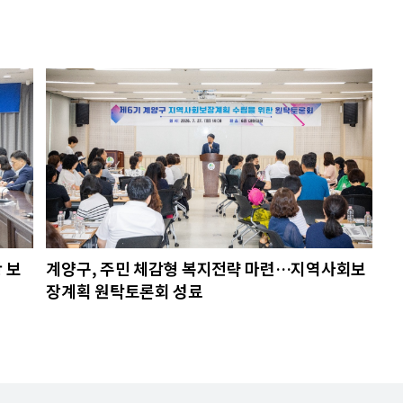
 보
계양구, 주민 체감형 복지전략 마련…지역사회보
장계획 원탁토론회 성료