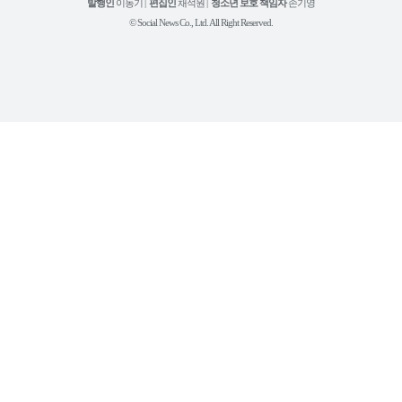
튜
발행인
이동기 |
편집인
채석원 |
청소년 보호 책임자
손기영
브
© Social News Co., Ltd. All Right Reserved.