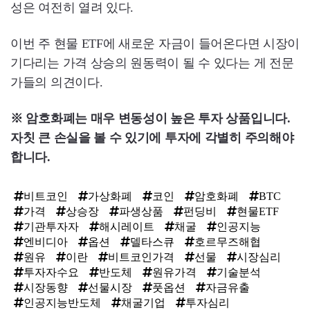
성은 여전히 열려 있다.
이번 주 현물 ETF에 새로운 자금이 들어온다면 시장이
기다리는 가격 상승의 원동력이 될 수 있다는 게 전문
가들의 의견이다.
※ 암호화폐는 매우 변동성이 높은 투자 상품입니다.
자칫 큰 손실을 볼 수 있기에 투자에 각별히 주의해야
합니다.
비트코인
가상화폐
코인
암호화폐
BTC
가격
상승장
파생상품
펀딩비
현물ETF
기관투자자
해시레이트
채굴
인공지능
엔비디아
옵션
델타스큐
호르무즈해협
원유
이란
비트코인가격
선물
시장심리
투자자수요
반도체
원유가격
기술분석
시장동향
선물시장
풋옵션
자금유출
인공지능반도체
채굴기업
투자심리