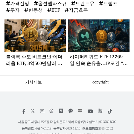
가격전망
옵션델타스큐
브렌트유
트럼프
투자
변동성
ETF
자금흐름
탑
라
인
블랙록 주도 비트코인·이더
하이퍼리퀴드 ETF 12거래
리움 ETF, 3억500만달러 순
일 연속 순유출…JP모건 “점
유입…XRP만 이탈
유율 도전 예상”
기사제보
copyright
저
페
인
위
틱
작
이
스
키
톡
권
스
타
트
서울 중구 세종대로22길 12 광화문 G스퀘어 12층 (주)소셜뉴스 | 02-3789-8900
정
북
그
리
보
등록번호
서울 아01019 |
등록일자
2009. 11. 10 |
최초 발행일
2010. 02. 02
램
유