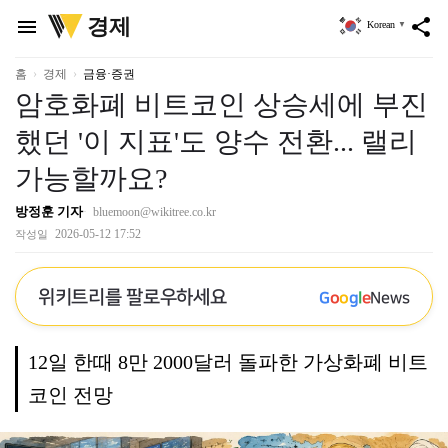
위
경제
menu
share
Korean
▼
키
트
리
홈
경제
금융·증권
암호화폐 비트코인 상승세에 부진
했던 '이 지표'도 양수 전환... 랠리
가능할까요?
방정훈 기자
bluemoon@wikitree.co.kr
2026-05-12 17:52
작성일
위키트리를 팔로우하세요
G
o
o
g
l
e
News
12일 한때 8만 2000달러 돌파한 가상화폐 비트
코인 전망