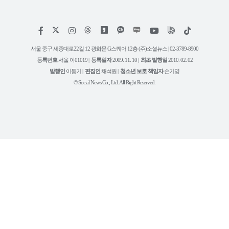
저
페
인
위
틱
작
이
스
키
톡
권
스
타
트
서울 중구 세종대로22길 12 광화문 G스퀘어 12층 (주)소셜뉴스 | 02-3789-8900
정
북
그
리
보
등록번호
서울 아01019 |
등록일자
2009. 11. 10 |
최초 발행일
2010. 02. 02
램
유
튜
발행인
이동기 |
편집인
채석원 |
청소년 보호 책임자
손기영
브
© Social News Co., Ltd. All Right Reserved.