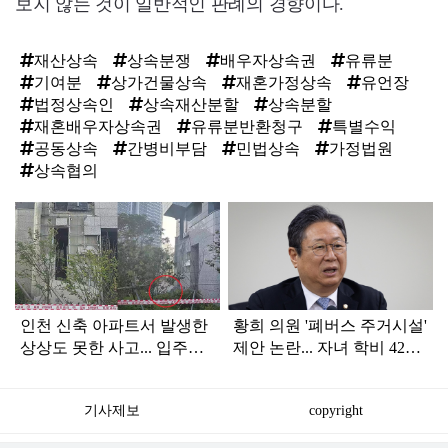
보지 않는 것이 일반적인 판례의 경향이다.
재산상속
상속분쟁
배우자상속권
유류분
기여분
상가건물상속
재혼가정상속
유언장
법정상속인
상속재산분할
상속분할
재혼배우자상속권
유류분반환청구
특별수익
공동상속
간병비부담
민법상속
가정법원
상속협의
탑
라
인
인천 신축 아파트서 발생한
황희 의원 '폐버스 주거시설'
상상도 못한 사고... 입주민
제안 논란... 자녀 학비 4200
아닌 사람들마저 '충격'
만원 논쟁으로 확산
기사제보
copyright