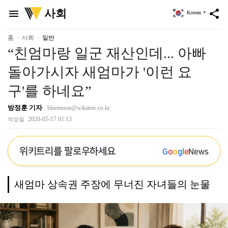
위
사회
menu
share
Korean
▼
키
트
리
홈
사회
일반
“친엄마랑 일군 재산인데... 아빠
돌아가시자 새엄마가 '이런 요
구'를 하네요”
방정훈 기자
bluemoon@wikitree.co.kr
2026-05-17 01:13
작성일
위키트리를 팔로우하세요
G
o
o
g
l
e
News
새엄마 상속권 주장에 무너진 자녀들의 눈물