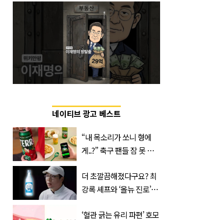
네이티브 광고 베스트
“내 목소리가 쏘니 형에
게..?” 축구 팬들 잠 못 들
게 할 테라의 역대급 이벤
더 초깔끔해졌다구요? 최
트
강록 셰프와 ‘올뉴 진로’의
만남
‘혈관 긁는 유리 파편’ 호모