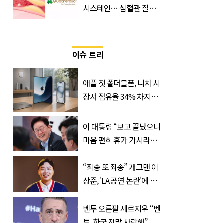
시스테인… 심혈관 질환
으로 사망 위험 부른다
이슈 트리
애플 첫 폴더블폰, 니치 시
장서 점유율 34% 차지할
듯
이 대통령 “보고 끝났으니
마음 편히 휴가 가시라…
저는 집에 있는 게 휴가”
“죄송 또 죄송” 개그맨 이
상준, 'LA 공연 논란'에 고
개 숙였다…무슨 일
벤투 오른팔 세르지우 “벤
투, 한국 정말 사랑해”