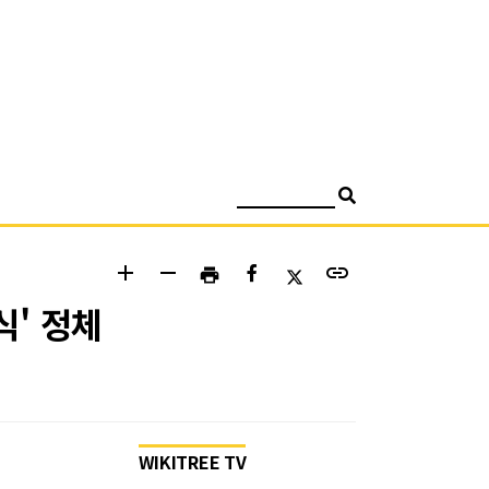
검색
add
remove
link
print
식' 정체
WIKITREE TV