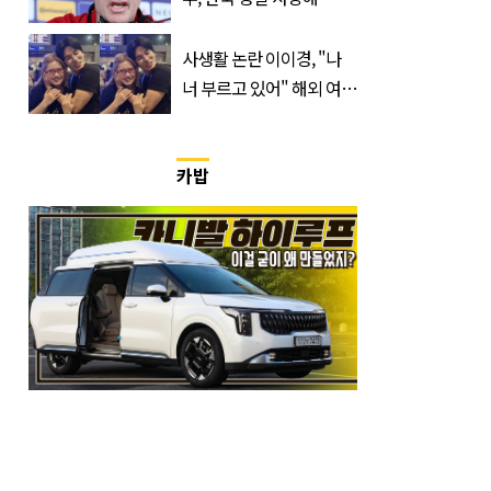
사생활 논란 이이경, "나
너 부르고 있어" 해외 여배
우와 스킨십 근황 포착
카밥