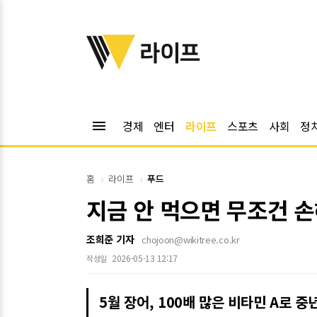
위키트리
라이프
menu
경제
엔터
라이프
스포츠
사회
정
홈
라이프
푸드
지금 안 먹으면 무조건 
조희준 기자
chojoon@wikitree.co.kr
2026-05-13 12:17
작성일
5월 장어, 100배 많은 비타민 A로 중