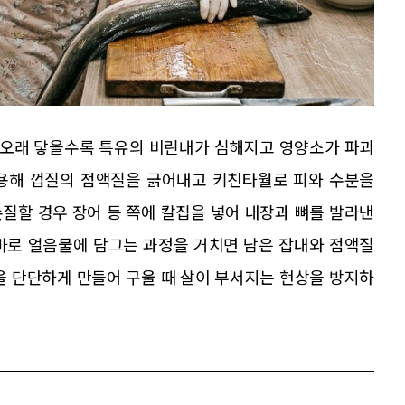
에 오래 닿을수록 특유의 비린내가 심해지고 영양소가 파괴
이용해 껍질의 점액질을 긁어내고 키친타월로 피와 수분을
질할 경우 장어 등 쪽에 칼집을 넣어 내장과 뼈를 발라낸
곧바로 얼음물에 담그는 과정을 거치면 남은 잡내와 점액질
을 단단하게 만들어 구울 때 살이 부서지는 현상을 방지하