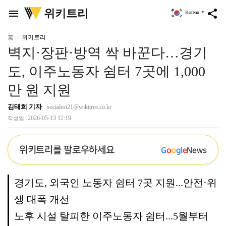
위
위키트리
menu
share
Korean
▼
키
트
리
홈
위키트리
벽지·장판·방역 싹 바꾼다…경기
도, 이주노동자 쉼터 7곳에 1,000
만 원 지원
김태희 기자
socialest21@wikitree.co.kr
2026-05-13 12:19
작성일
위키트리를 팔로우하세요
G
o
o
g
l
e
News
경기도, 외국인 노동자 쉼터 7곳 지원...안전·위
생 대폭 개선
노후 시설 탈피한 이주노동자 쉼터...5월부터