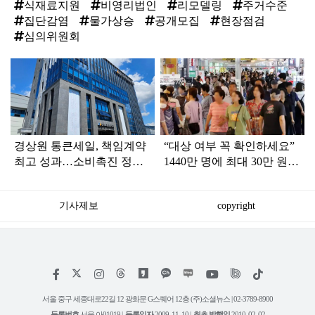
식재료지원
비영리법인
리모델링
주거수준
집단감염
물가상승
공개모집
현장점검
심의위원회
탑
라
인
경상원 통큰세일, 책임계약
“대상 여부 꼭 확인하세요”
최고 성과…소비촉진 정책
1440만 명에 최대 30만 원
효과 입증
지급하는 '이것'
기사제보
copyright
저
페
인
위
틱
작
이
스
키
톡
권
스
타
트
서울 중구 세종대로22길 12 광화문 G스퀘어 12층 (주)소셜뉴스 | 02-3789-8900
정
북
그
리
보
등록번호
서울 아01019 |
등록일자
2009. 11. 10 |
최초 발행일
2010. 02. 02