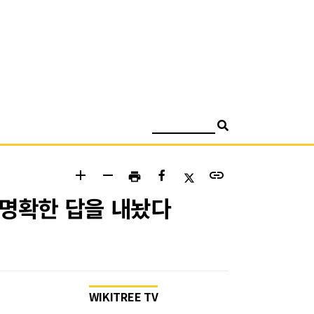
검색
add
remove
link
print
 명확한 답을 내놨다
WIKITREE TV