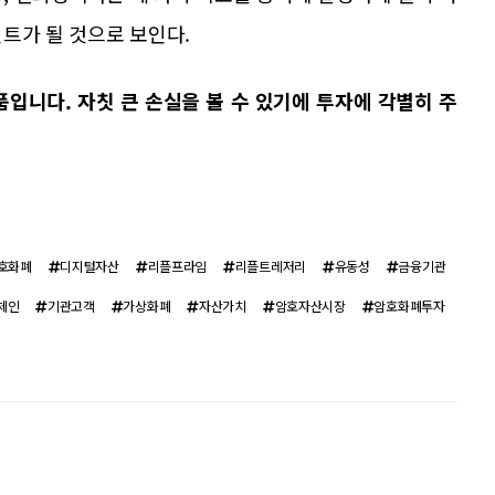
트가 될 것으로 보인다.
입니다. 자칫 큰 손실을 볼 수 있기에 투자에 각별히 주
호화폐
디지털자산
리플프라임
리플트레저리
유동성
금융기관
체인
기관고객
가상화폐
자산가치
암호자산시장
암호화폐투자