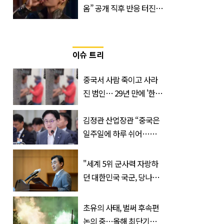
옴” 공개 직후 반응 터진
진로 뷔 캠페인 영상
이슈 트리
중국서 사람 죽이고 사라
진 범인… 29년 만에 '한
국'에서 덜미 잡혔다
김정관 산업장관 “중국은
일주일에 하루 쉬어…주
52시간 손 봐야 한다”
"세계 5위 군사력 자랑하
던 대한민국 국군, 당나라
군대 됐다"
초유의 사태, 벌써 후속편
논의 중…올해 최단기간