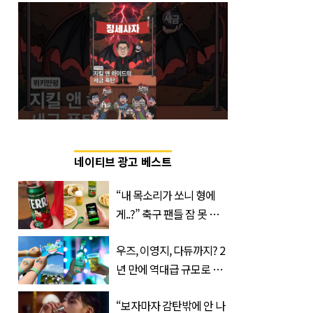
네이티브 광고 베스트
“내 목소리가 쏘니 형에
게..?” 축구 팬들 잠 못 들
게 할 테라의 역대급 이벤
우즈, 이영지, 다듀까지? 2
트
년 만에 역대급 규모로 돌
아온 ‘이슬라이브 페스티
“보자마자 감탄밖에 안 나
벌’