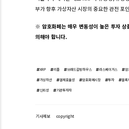
부가 향후 가상자산 시장의 중요한 관전 포인
※ 암호화폐는 매우 변동성이 높은 투자 상품
의해야 합니다.
XRP
리플
브래드갈링하우스
라스베이거스
암
가상자산
결제효율성
암호화폐시장
투자
블록
신뢰성
기관투자자
기사제보
copyright