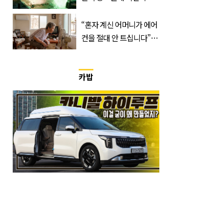
400만 돌파 성공한 ‘영화’
정체
“혼자 계신 어머니가 에어
컨을 절대 안 트십니다”…
반응 폭발한 사연의 정체
카밥