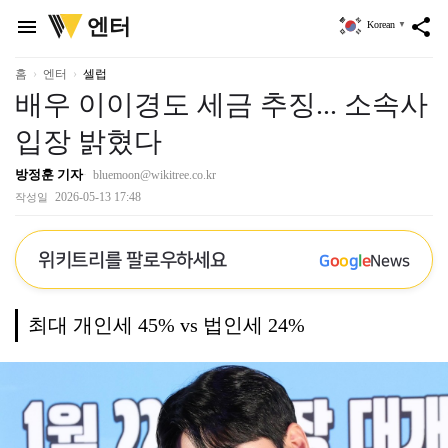
위
엔터
menu
share
Korean
▼
키
트
리
홈
엔터
셀럽
배우 이이경도 세금 추징... 소속사
입장 밝혔다
방정훈 기자
bluemoon@wikitree.co.kr
2026-05-13 17:48
작성일
위키트리를 팔로우하세요
G
o
o
g
l
e
News
최대 개인세 45% vs 법인세 24%