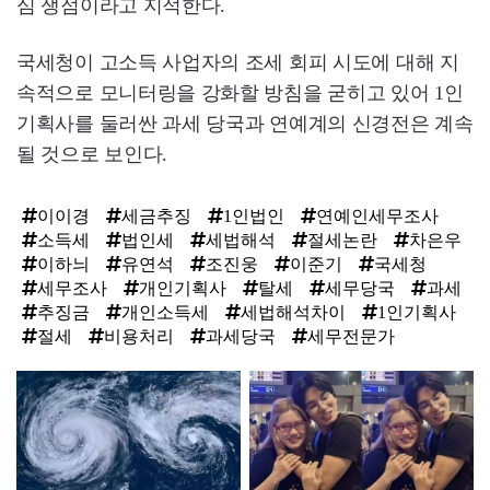
심 쟁점이라고 지적한다.
국세청이 고소득 사업자의 조세 회피 시도에 대해 지
속적으로 모니터링을 강화할 방침을 굳히고 있어 1인
기획사를 둘러싼 과세 당국과 연예계의 신경전은 계속
될 것으로 보인다.
이이경
세금추징
1인법인
연예인세무조사
소득세
법인세
세법해석
절세논란
차은우
이하늬
유연석
조진웅
이준기
국세청
세무조사
개인기획사
탈세
세무당국
과세
추징금
개인소득세
세법해석차이
1인기획사
절세
비용처리
과세당국
세무전문가
탑
라
인