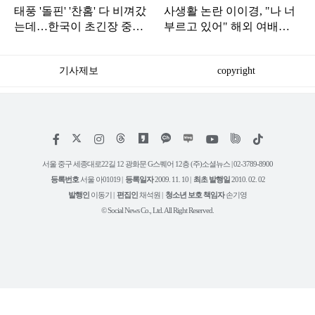
태풍 '돌핀' '찬홈' 다 비껴갔
사생활 논란 이이경, "나 너
는데…한국이 초긴장 중인
부르고 있어" 해외 여배우
이유
와 스킨십 근황 포착
기사제보
copyright
저
페
인
위
틱
작
이
스
키
톡
권
스
타
트
서울 중구 세종대로22길 12 광화문 G스퀘어 12층 (주)소셜뉴스 | 02-3789-8900
정
북
그
리
보
등록번호
서울 아01019 |
등록일자
2009. 11. 10 |
최초 발행일
2010. 02. 02
램
유
튜
발행인
이동기 |
편집인
채석원 |
청소년 보호 책임자
손기영
브
© Social News Co., Ltd. All Right Reserved.