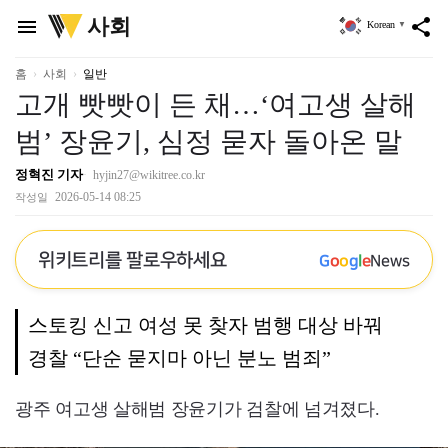
위
사회
menu
share
Korean
▼
키
트
리
홈
사회
일반
고개 빳빳이 든 채…‘여고생 살해
범’ 장윤기, 심정 묻자 돌아온 말
정혁진 기자
hyjin27@wikitree.co.kr
2026-05-14 08:25
작성일
위키트리를 팔로우하세요
G
o
o
g
l
e
News
스토킹 신고 여성 못 찾자 범행 대상 바꿔
경찰 “단순 묻지마 아닌 분노 범죄”
광주 여고생 살해범 장윤기가 검찰에 넘겨졌다.