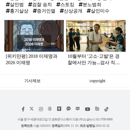
살인범
검찰 송치
스토킹
분노범죄
흉기살상
증거인멸
신상공개
살인미수
탑
라
인
[위키만평] 2018 이재명과
10월부터 '고소·고발'은 경
2026 이재명
찰에서만 가능...검사 직접
수사 금지
기사제보
copyright
저
페
인
위
틱
작
이
스
키
톡
권
스
타
트
서울 중구 세종대로22길 12 광화문 G스퀘어 12층 (주)소셜뉴스 | 02-3789-8900
정
북
그
리
보
등록번호
서울 아01019 |
등록일자
2009. 11. 10 |
최초 발행일
2010. 02. 02
램
유