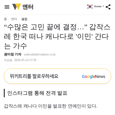
위
엔터
menu
share
Korean
▼
키
트
리
홈
엔터
셀럽
“수많은 고민 끝에 결정…” 갑작스
레 한국 떠나 캐나다로 '이민' 간다
는 가수
권미정 기자
undecided@wikitree.co.kr
2026-05-14 13:59
작성일
위키트리를 팔로우하세요
G
o
o
g
l
e
News
인스타그램 통해 전격 발표
갑작스레 캐나다 이민을 발표한 연예인이 있다.