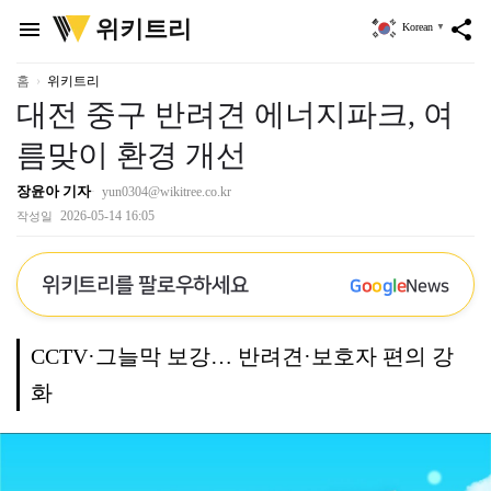
위
위키트리
menu
share
Korean
▼
키
트
리
홈
위키트리
대전 중구 반려견 에너지파크, 여
름맞이 환경 개선
장윤아 기자
yun0304@wikitree.co.kr
2026-05-14 16:05
작성일
위키트리를 팔로우하세요
G
o
o
g
l
e
News
CCTV·그늘막 보강… 반려견·보호자 편의 강
화