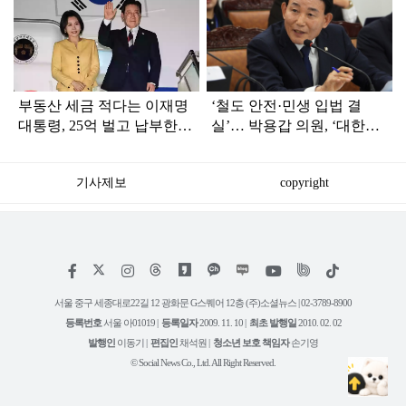
탑
라
인
부동산 세금 적다는 이재명
‘철도 안전·민생 입법 결
대통령, 25억 벌고 납부한
실’… 박용갑 의원, ‘대한민
'세금 액수' 봤더니...
국 헌정대상’ 수상
기사제보
copyright
저
페
인
위
틱
작
이
스
키
톡
권
스
타
트
서울 중구 세종대로22길 12 광화문 G스퀘어 12층 (주)소셜뉴스 | 02-3789-8900
정
북
그
리
보
등록번호
서울 아01019 |
등록일자
2009. 11. 10 |
최초 발행일
2010. 02. 02
램
유
튜
발행인
이동기 |
편집인
채석원 |
청소년 보호 책임자
손기영
브
© Social News Co., Ltd. All Right Reserved.