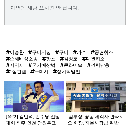
이번엔 세금 쓰시면 안 됩니다.
이승환
구미시장
구미
가수
공연취소
손해배상소송
항소
김장호
대관취소
서약서
국가배상법
문화예술
권력남용
1심판결
구미시
정치적발언
탑
라
인
[속보] 김민석, 민주당 전당
'김부장' 공동 제작사 판타지
대회 제주·인천 당원투표서
오 회장, 자본시장법 위반
승리로 1위 탈환
혐의로 피소됐다