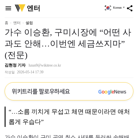
위
엔터
menu
share
Korean
▼
키
트
리
홈
엔터
셀럽
가수 이승환, 구미시장에 “어떤 사
과도 안해…이번엔 세금쓰지마”
(전문)
김현정 기자
hzun9@wikitree.co.kr
2026-05-14 17:39
작성일
위키트리를 팔로우하세요
G
o
o
g
l
e
News
“…소름 끼치게 무섭고 체면 때문이라면 애처
롭게 우습다”
가수 이승환이 구미 공연 취소 사태를 둘러싼 손해배