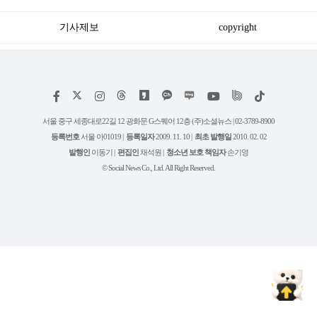
기사제보
copyright
저
페
인
위
틱
작
이
스
키
톡
권
스
타
트
서울 중구 세종대로22길 12 광화문 G스퀘어 12층 (주)소셜뉴스 | 02-3789-8900
정
북
그
리
보
등록번호
서울 아01019 |
등록일자
2009. 11. 10 |
최초 발행일
2010. 02. 02
램
유
튜
발행인
이동기 |
편집인
채석원 |
청소년 보호 책임자
손기영
브
© Social News Co., Ltd. All Right Reserved.