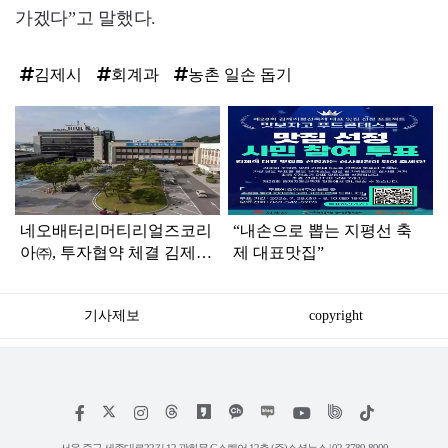
가겠다”고 말했다.
김제시
회계과
농촌 일손 돕기
탑
라
인
네오배터리머티리얼즈코리
“내손으로 뽑는 지평선 축
아㈜, 투자협약 체결 김제
제 대표맛집”
지평선산단에 893억 원 투
자, 드론용 첨단 배터리 생
기사제보
copyright
산거점 구축
저
페
인
위
틱
작
이
스
키
톡
권
스
타
트
서울 중구 세종대로22길 12 광화문 G스퀘어 12층 (주)소셜뉴스 | 02-3789-8900