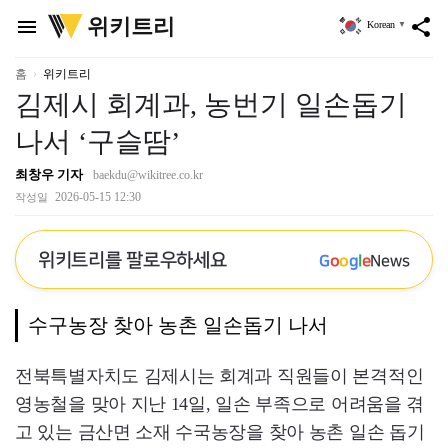
위
위키트리
menu
share
Korean
▼
키
트
리
홈
위키트리
김제시 회계과, 농번기 일손돕기
나서 ‘구슬땀’
최창우 기자
baekdu@wikitree.co.kr
2026-05-15 12:30
작성일
위키트리를 팔로우하세요
G
o
o
g
l
e
News
수구농장 찾아 농촌 일손돕기 나서
전북특별자치도 김제시는 회계과 직원들이 본격적인
영농철을 맞아 지난 14일, 일손 부족으로 어려움을 겪
고 있는 금산면 소재 수국농장을 찾아 농촌 일손 돕기