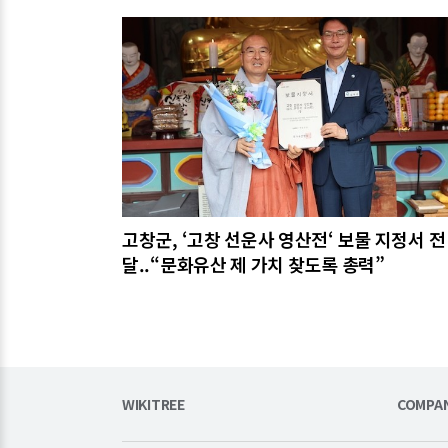
관련기사
고창군, ‘고창 선운사 영산전‘ 보물 지정서 전
달..“문화유산 제 가치 찾도록 총력”
WIKITREE
COMPA