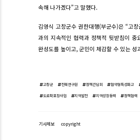
속해 나가겠다”고 말했다.
김영식 고창군수 권한대행(부군수)은 “고
과의 지속적인 협력과 정책적 뒷받침이 중
완성도를 높이고, 군민이 체감할 수 있는 성
고창군
전북연구원
정책간담회
협약형특성화고
도로확포장사업
지역발전
지역성장동력
정책협력
기사제보
copyright