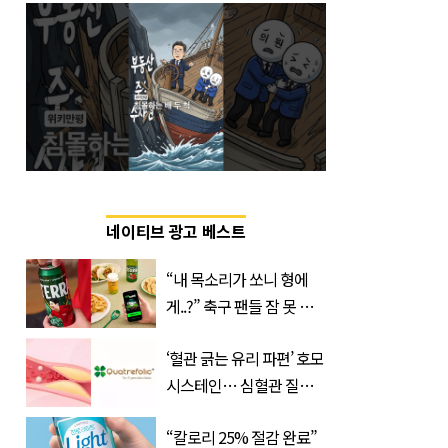
네이티브 광고 베스트
“내 목소리가 쏘니 형에
게..?” 축구 팬들 잠 못 들
게 할 테라의 역대급 이벤
‘혈관 긁는 유리 파편’ 호모
트
시스테인… 심혈관 질환
으로 사망 위험 부른다
“칼로리 25% 절감 완료”