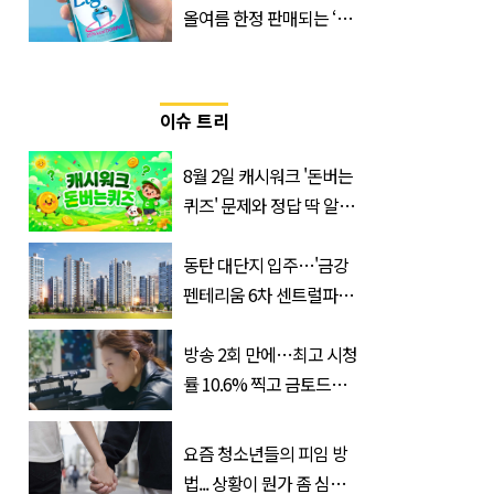
올여름 한정 판매되는 ‘최
저 칼로리 소주’ 나왔다
이슈 트리
8월 2일 캐시워크 '돈버는
퀴즈' 문제와 정답 딱 알려
드립니다
동탄 대단지 입주…'금강
펜테리움 6차 센트럴파크'
무순위 청약 시작, 분양가
는?
방송 2회 만에…최고 시청
률 10.6% 찍고 금토드라
마 전체 1위 차지한 '드라
마'
요즘 청소년들의 피임 방
법... 상황이 뭔가 좀 심각