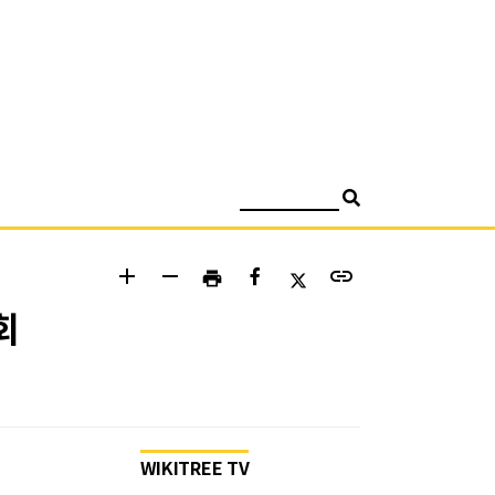
검색
add
remove
link
print
회
WIKITREE TV