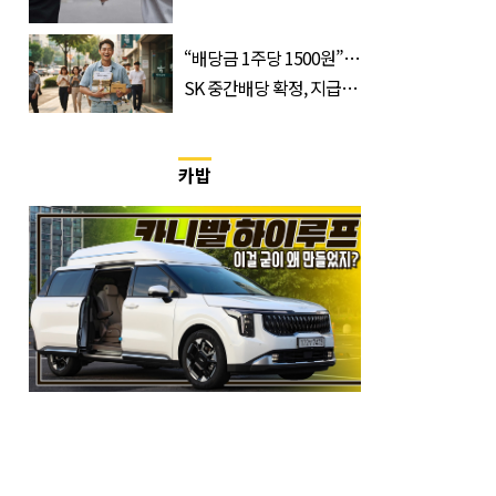
한 것 같다
“배당금 1주당 1500원”…
SK 중간배당 확정, 지급일
과 대상은?
카밥