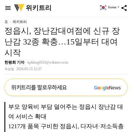
위
위키트리
menu
share
Korean
▼
키
트
리
홈
위키트리
정읍시, 장난감대여점에 신규 장
난감 32종 확충…15일부터 대여
시작
한평희 기자
hphking0323@wikitree.co.kr
2026-05-15 12:37
작성일
위키트리를 팔로우하세요
G
o
o
g
l
e
News
부모 양육비 부담 덜어주는 정읍시 장난감 대
여 서비스 확대
1217개 품목 구비한 정읍시, 다자녀·저소득층