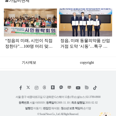
가입비면제
탑
라
인
“정읍의 미래, 시민이 직접
정읍, 미래 동물의약품 산업
정한다”…100명 머리 맞댄
거점 도약 ‘시동’…특구 기
정책 원탁회의
업 2곳 투자협약
기사제보
copyright
저
페
인
위
틱
작
이
스
키
톡
권
스
타
트
서울 중구 세종대로22길 12 광화문 G스퀘어 12층 (주)소셜뉴스 | 02-3789-8900
정
북
그
리
보
등록번호
서울 아01019 |
등록일자
2009. 11. 10 |
최초 발행일
2010. 02. 02
램
유
튜
발행인
이동기 |
편집인
채석원 |
청소년 보호 책임자
손기영
브
© Social News Co., Ltd. All Right Reserved.