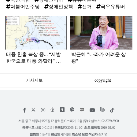
더불어민주당
장애인정책
선거
극우유튜버
탑
라
인
태풍 찬홈 북상 중... “제발
박근혜 "나라가 어려운 상
한국으로 태풍 와달라” 말
황"
나오는 이유
기사제보
copyright
저
페
인
위
틱
작
이
스
키
톡
권
스
타
트
서울 중구 세종대로22길 12 광화문 G스퀘어 12층 (주)소셜뉴스 | 02-3789-8900
정
북
그
리
보
등록번호
서울 아01019 |
등록일자
2009. 11. 10 |
최초 발행일
2010. 02. 02
램
유
튜
발행인
이동기 |
편집인
채석원 |
청소년 보호 책임자
손기영