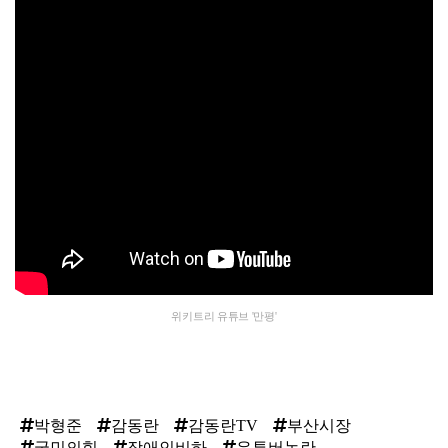
위키트리 유튜브 '만평'
박형준
감동란
감동란TV
부산시장
국민의힘
장애인비하
유튜버논란