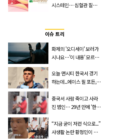
시스테인… 심혈관 질환
으로 사망 위험 부른다
이슈 트리
화제의 '오디세이' 보러가
시나요…'이 내용' 모르고
가면 절반만 보입니다
오늘 맨시티 한국서 경기
하는데...에이스 필 포든,
이강인 향해 '깜짝 발언'
중국서 사람 죽이고 사라
진 범인… 29년 만에 '한
국'에서 덜미 잡혔다
“지금 굳이 저런 식으로...”
사생활 논란 황정민이 곧