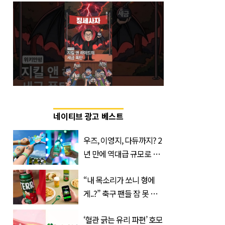
네이티브 광고 베스트
우즈, 이영지, 다듀까지? 2
년 만에 역대급 규모로 돌
아온 ‘이슬라이브 페스티
“내 목소리가 쏘니 형에
벌’
게..?” 축구 팬들 잠 못 들
게 할 테라의 역대급 이벤
‘혈관 긁는 유리 파편’ 호모
트