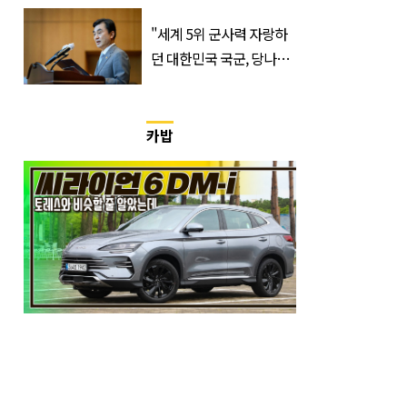
출연할 예능 예고편 논란
"세계 5위 군사력 자랑하
던 대한민국 국군, 당나라
군대 됐다"
카밥