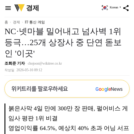
위
경제
menu
share
Korean
▼
키
트
리
홈
경제
IT·통신·게임
NC·넷마블 밀어내고 넘사벽 1위
등극…25개 상장사 중 단연 돋보
인 '이곳'
조희준 기자
chojoon@wikitree.co.kr
2026-05-16 09:12
작성일
위키트리를 팔로우하세요
G
o
o
g
l
e
News
붉은사막 4일 만에 300만 장 판매, 펄어비스 게
임사 평판 1위 비결
영업이익률 64.5%, 예상치 40% 초과 어닝 서프