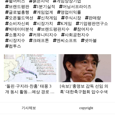
펄어비스
붉은사막
게임상장기업
브랜드평판
1분기실적
어닝서프라이즈
글로벌흥행
게임업계
영업이익률
오픈월드액션
신작게임
주식시장
판매량
소비자신뢰
시장가치
K게임
기업평판연구소
빅데이터분석
브랜드평판지수
참여지수
소통지수
커뮤니티지수
사회공헌지수
시장지수
크래프톤
엔씨소프트
넷마블
컴투스
탑
라
인
‘돌핀·구지라·찬홈’ 태풍 3
[속보] '홍명보 감독 선임 의
개 동시 활동…예상 경로 보
혹' 대한축구협회 압수수색
니 ‘속 타는’ 한국
기사제보
copyright