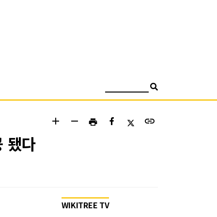
검색
add
remove
link
print
공 됐다
WIKITREE TV