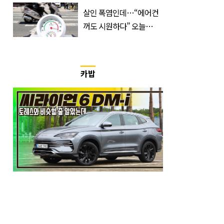
트디부아르 지휘봉 잡은
살인 폭염인데…“에어컨
‘거장’
꺼도 시원하다” 오늘
26∼28도에 머문 ‘이곳’
카밥