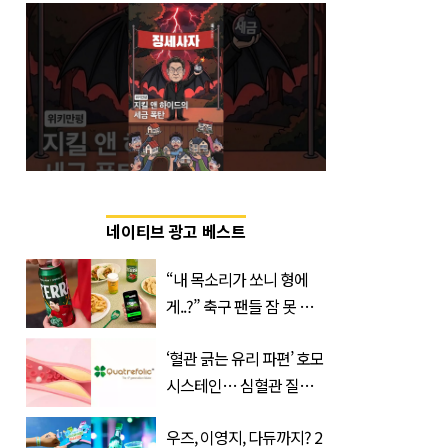
네이티브 광고 베스트
“내 목소리가 쏘니 형에
게..?” 축구 팬들 잠 못 들
게 할 테라의 역대급 이벤
‘혈관 긁는 유리 파편’ 호모
트
시스테인… 심혈관 질환
으로 사망 위험 부른다
우즈, 이영지, 다듀까지? 2