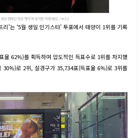
향상 캠페인 자선 행사'에 참석한 빅뱅 태양. / 뉴스1
리’는 ‘5월 생일 인기스타’ 투표에서 태양이 1위를 기록
득표율 62%)를 획득하며 압도적인 득표수로 1위를 차지했
 30%)로 2위, 설경구가 35,734표(득표율 6%)로 3위를