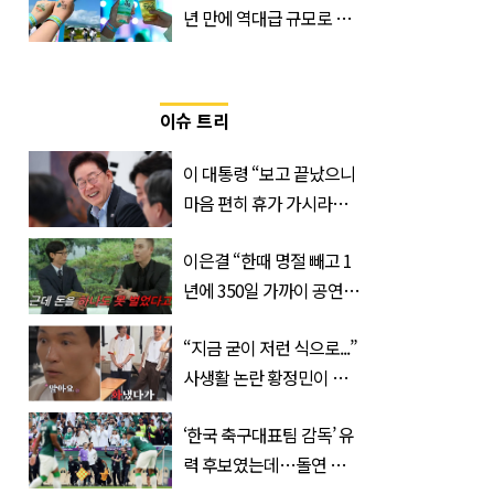
년 만에 역대급 규모로 돌
아온 ‘이슬라이브 페스티
벌’
이슈 트리
이 대통령 “보고 끝났으니
마음 편히 휴가 가시라…
저는 집에 있는 게 휴가”
이은결 “한때 명절 빼고 1
년에 350일 가까이 공연했
는데 한 푼도 못 벌었다”
“지금 굳이 저런 식으로...”
(이유)
사생활 논란 황정민이 곧
출연할 예능 예고편 논란
‘한국 축구대표팀 감독’ 유
력 후보였는데…돌연 코