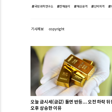
국방과학연구소
잔해분석
해상공격
선박피격
기사제보
copyright
관련기사
오늘 금시세(금값) 돌연 반등... 오전 하락 
오후 상승한 이유