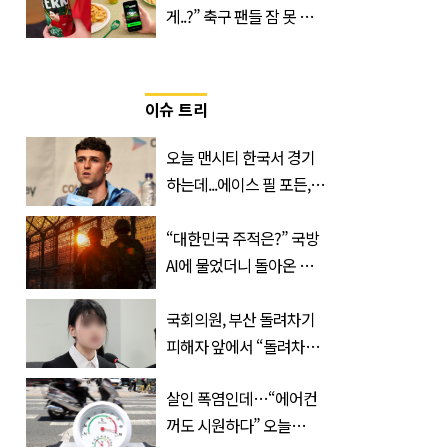
게..?” 축구 팬들 잠 못 들
게 할 테라의 역대급 이벤
트
이슈 트리
오늘 맨시티 한국서 경기
하는데...에이스 필 포든,
이강인 향해 '깜짝 발언'
“대한민국 주적은?” 국방
AI에 물었더니 돌아온 뜻
밖의 답변
국회의원, 부산 돌려차기
피해자 앞에서 “돌려차기
한 번 하죠?”
살인 폭염인데…“에어컨
꺼도 시원하다” 오늘