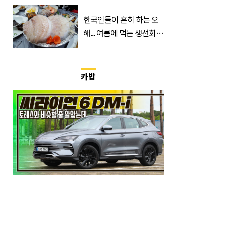
26∼28도에 머문 ‘이곳’
한국인들이 흔히 하는 오
해... 여름에 먹는 생선회가
위험한 '진짜 이유'
카밥