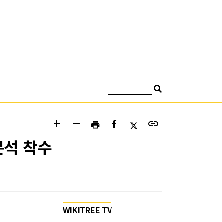
검색
add
remove
link
print
분석 착수
WIKITREE TV