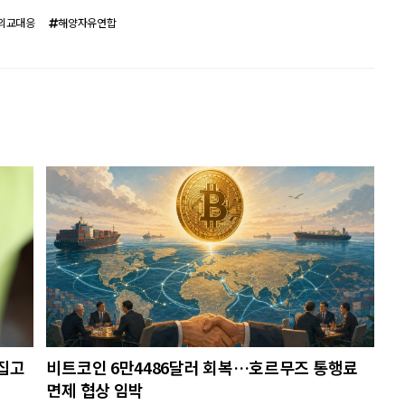
외교대응
해양자유연합
뒤집고
비트코인 6만4486달러 회복…호르무즈 통행료
면제 협상 임박