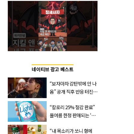
네이티브 광고 베스트
“보자마자 감탄밖에 안 나
옴” 공개 직후 반응 터진
진로 뷔 캠페인 영상
“칼로리 25% 절감 완료”
올여름 한정 판매되는 ‘최
저 칼로리 소주’ 나왔다
“내 목소리가 쏘니 형에