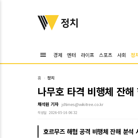
위키트리
정치
menu
경제
엔터
라이프
스포츠
사회
정
홈
정치
나무호 타격 비행체 잔해
채석원 기자
jdtimes@wikitree.co.kr
2026-05-16 06:32
작성일
호르무즈 해협 공격 비행체 잔해 분석 