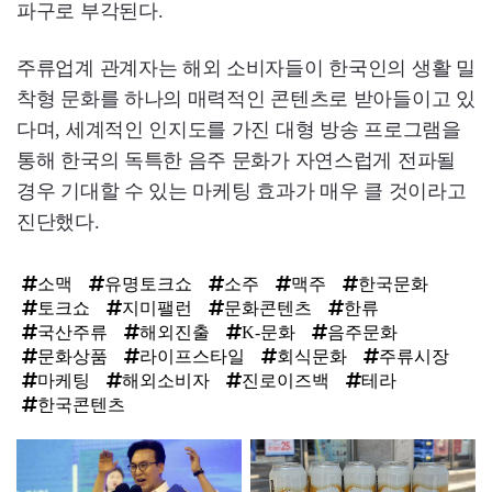
파구로 부각된다.
주류업계 관계자는 해외 소비자들이 한국인의 생활 밀
착형 문화를 하나의 매력적인 콘텐츠로 받아들이고 있
다며, 세계적인 인지도를 가진 대형 방송 프로그램을
통해 한국의 독특한 음주 문화가 자연스럽게 전파될
경우 기대할 수 있는 마케팅 효과가 매우 클 것이라고
진단했다.
소맥
유명토크쇼
소주
맥주
한국문화
토크쇼
지미팰런
문화콘텐츠
한류
국산주류
해외진출
K-문화
음주문화
문화상품
라이프스타일
회식문화
주류시장
마케팅
해외소비자
진로이즈백
테라
한국콘텐츠
탑
라
인