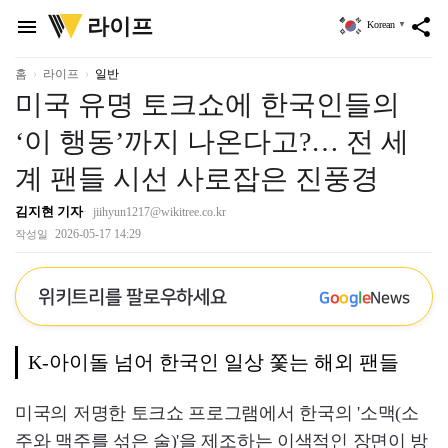
위
라이프
menu
share
Korean
▼
키
트
리
홈
라이프
일반
미국 유명 토크쇼에 한국인들의
‘이 행동’까지 나온다고?… 전 세
계 팬들 시선 사로잡은 진풍경
김지현 기자
jiihyun1217@wikitree.co.kr
2026-05-17 14:29
작성일
위키트리를 팔로우하세요
G
o
o
g
l
e
News
K-아이돌 넘어 한국인 일상 쫓는 해외 팬들
미국의 저명한 토크쇼 프로그램에서 한국의 '소맥(소
주와 맥주를 섞은 술)'을 제조하는 이색적인 장면이 방