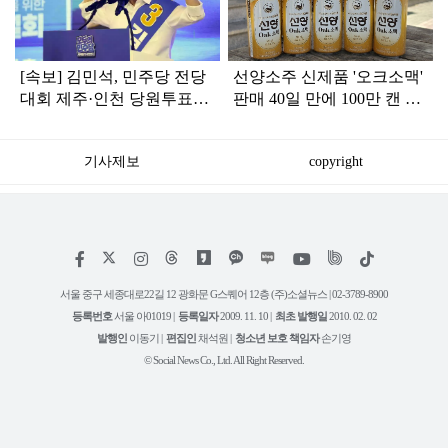
[속보] 김민석, 민주당 전당
선양소주 신제품 '오크소맥'
대회 제주·인천 당원투표서
판매 40일 만에 100만 캔 돌
승리로 1위 탈환
파
기사제보
copyright
저
페
인
위
틱
작
이
스
키
톡
권
스
타
트
서울 중구 세종대로22길 12 광화문 G스퀘어 12층 (주)소셜뉴스 | 02-3789-8900
정
북
그
리
보
등록번호
서울 아01019 |
등록일자
2009. 11. 10 |
최초 발행일
2010. 02. 02
램
유
튜
발행인
이동기 |
편집인
채석원 |
청소년 보호 책임자
손기영
브
© Social News Co., Ltd. All Right Reserved.