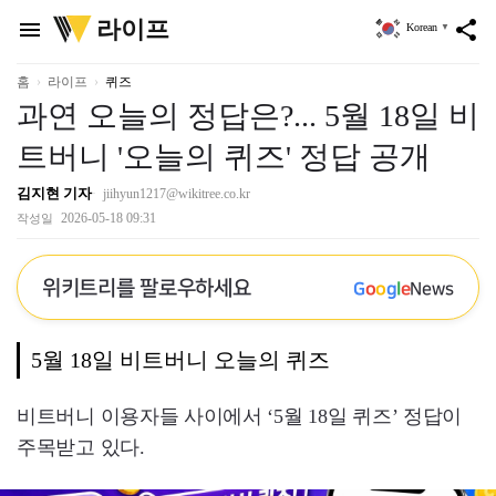
위
라이프
menu
share
Korean
▼
키
트
리
홈
라이프
퀴즈
과연 오늘의 정답은?... 5월 18일 비
트버니 '오늘의 퀴즈' 정답 공개
김지현 기자
jiihyun1217@wikitree.co.kr
2026-05-18 09:31
작성일
위키트리를 팔로우하세요
G
o
o
g
l
e
News
5월 18일 비트버니 오늘의 퀴즈
비트버니 이용자들 사이에서 ‘5월 18일 퀴즈’ 정답이
주목받고 있다.