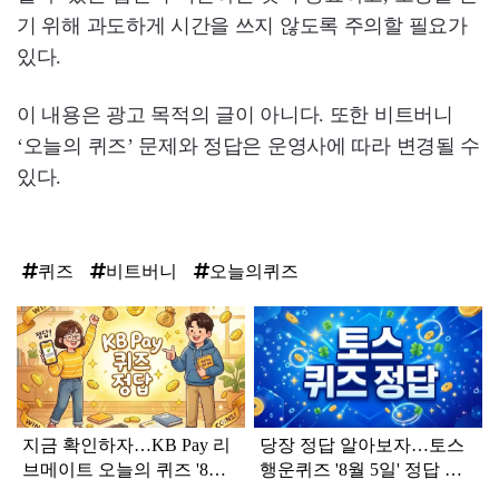
기 위해 과도하게 시간을 쓰지 않도록 주의할 필요가
있다.
이 내용은 광고 목적의 글이 아니다. 또한 비트버니
‘오늘의 퀴즈’ 문제와 정답은 운영사에 따라 변경될 수
있다.
퀴즈
비트버니
오늘의퀴즈
탑
라
인
지금 확인하자…KB Pay 리
당장 정답 알아보자…토스
브메이트 오늘의 퀴즈 '8월
행운퀴즈 '8월 5일' 정답 공
5일' 정답
개