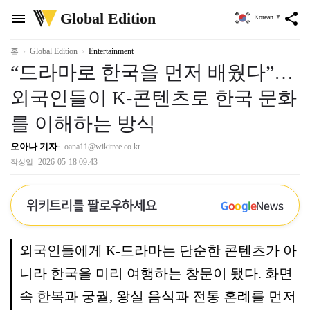
위
Global Edition
menu
share
Korean
▼
키
트
리
홈
Global Edition
Entertainment
“드라마로 한국을 먼저 배웠다”…
외국인들이 K-콘텐츠로 한국 문화
를 이해하는 방식
오아나 기자
oana11@wikitree.co.kr
2026-05-18 09:43
작성일
위키트리를 팔로우하세요
G
o
o
g
l
e
News
외국인들에게 K-드라마는 단순한 콘텐츠가 아
니라 한국을 미리 여행하는 창문이 됐다. 화면
속 한복과 궁궐, 왕실 음식과 전통 혼례를 먼저