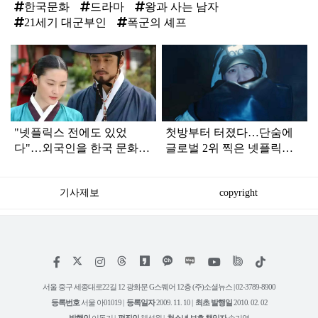
한국문화
드라마
왕과 사는 남자
21세기 대군부인
폭군의 셰프
탑
라
인
"넷플릭스 전에도 있었
첫방부터 터졌다…단숨에
다"…외국인을 한국 문화에
글로벌 2위 찍은 넷플릭스
빠지게 만든 1세대 K드라마
'한국 드라마'
기사제보
copyright
저
페
인
위
틱
작
이
스
키
톡
권
스
타
트
서울 중구 세종대로22길 12 광화문 G스퀘어 12층 (주)소셜뉴스 | 02-3789-8900
정
북
그
리
보
등록번호
서울 아01019 |
등록일자
2009. 11. 10 |
최초 발행일
2010. 02. 02
램
유