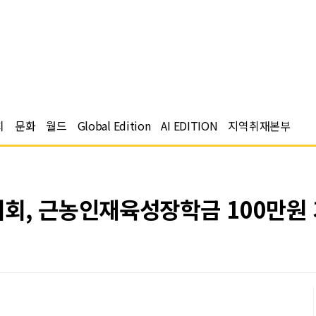
치
문화
월드
Global Edition
AI EDITION
지역취재본부
회, 근농인재육성장학금 100만원