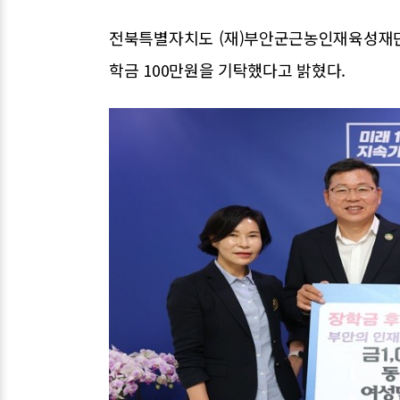
전북특별자치도 (재)부안군근농인재육성재단
학금 100만원을 기탁했다고 밝혔다.