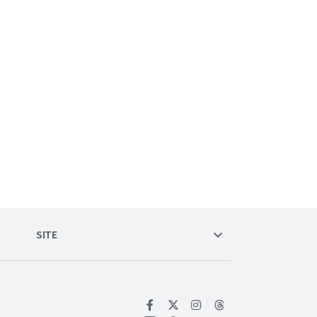
keyboard_arrow_down
SITE
위키트리 페이스북
위키트리 인스타그램