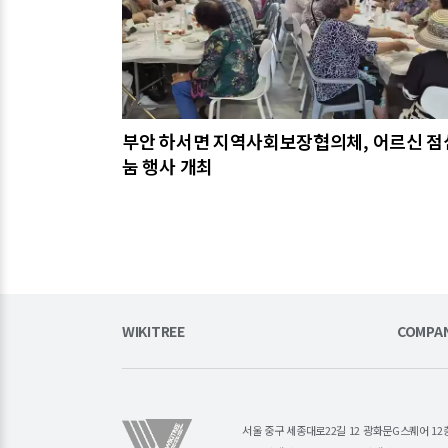
부안 하서면 지역사회보장협의체, 어르신 점
눔 행사 개최
WIKITREE
COMPA
서울 중구 세종대로22길 12 광화문G스퀘어 12층 (주)소