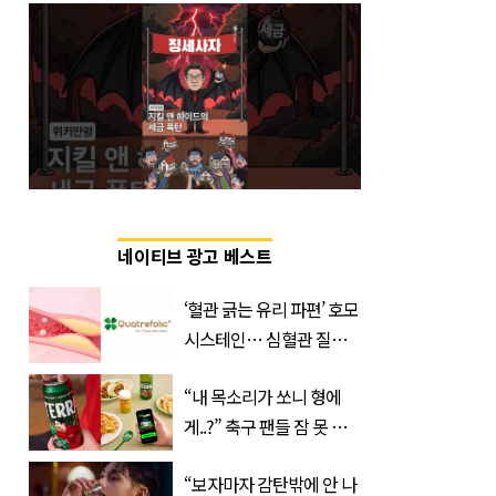
네이티브 광고 베스트
‘혈관 긁는 유리 파편’ 호모
시스테인… 심혈관 질환
으로 사망 위험 부른다
“내 목소리가 쏘니 형에
게..?” 축구 팬들 잠 못 들
게 할 테라의 역대급 이벤
“보자마자 감탄밖에 안 나
트