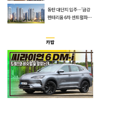
출연할 예능 예고편 논란
동탄 대단지 입주…'금강
펜테리움 6차 센트럴파크'
무순위 청약 시작, 분양가
는?
카밥