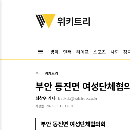
위키트리
위키트리
menu
경제
엔터
라이프
스포츠
사회
정
홈
위키트리
부안 동진면 여성단체협의
최창우 기자
baekdu@wikitree.co.kr
2026-05-18 12:10
작성일
부안 동진면 여성단체협의회