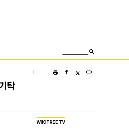
검색
add
remove
link
print
 기탁
WIKITREE TV