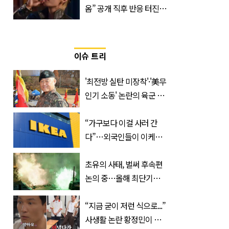
옴” 공개 직후 반응 터진
진로 뷔 캠페인 영상
이슈 트리
'최전방 실탄 미장착'·'美무
인기 소동' 논란의 육군 1
군단장, 결국 이렇게 됐다
“가구보다 이걸 사러 간
다”…외국인들이 이케아
에서 장바구니에 담는 간
식 3종
초유의 사태, 벌써 후속편
논의 중…올해 최단기간
400만 돌파 성공한 ‘영화’
정체
“지금 굳이 저런 식으로...”
사생활 논란 황정민이 곧