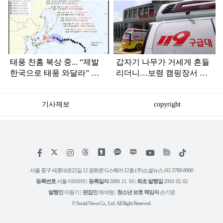
탑
라
인
태풍 찬홈 북상 중... “제발
갑자기 나무가 거세게 흔들
한국으로 태풍 와달라” 말
리더니…보령 캠핑장서 일
나오는 이유
가족 등 7명 병원행
기사제보
copyright
저
페
인
위
틱
작
이
스
키
톡
권
스
타
트
서울 중구 세종대로22길 12 광화문 G스퀘어 12층 (주)소셜뉴스 | 02-3789-8900
정
북
그
리
보
등록번호
서울 아01019 |
등록일자
2009. 11. 10 |
최초 발행일
2010. 02. 02
램
유
튜
발행인
이동기 |
편집인
채석원 |
청소년 보호 책임자
손기영
브
© Social News Co., Ltd. All Right Reserved.