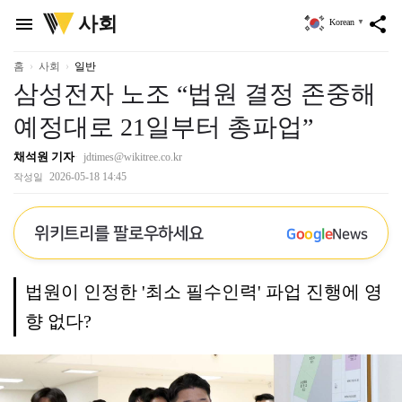
위
사회
menu
share
Korean
▼
키
트
리
홈
사회
일반
삼성전자 노조 “법원 결정 존중해
예정대로 21일부터 총파업”
채석원 기자
jdtimes@wikitree.co.kr
2026-05-18 14:45
작성일
위키트리를 팔로우하세요
G
o
o
g
l
e
News
법원이 인정한 '최소 필수인력' 파업 진행에 영
향 없다?